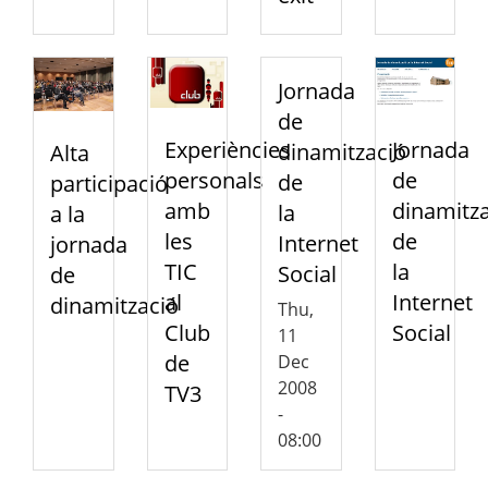
Jornada
de
Experiències
Jornada
dinamització
Alta
personals
de
de
participació
amb
dinamitza
la
a la
les
de
Internet
jornada
TIC
la
Social
de
al
Internet
dinamització
Thu,
Club
Social
11
de
Dec
2008
TV3
-
08:00