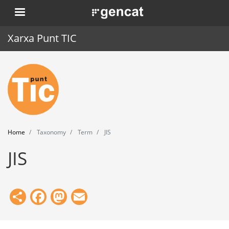
Skip
. Obre en una nova finestra.
to
main
Xarxa Punt TIC
content
Home
Punt TIC
News
Home
Taxonomy
Term
JIS
Events
JIS
Training
Tools
Share
Facebook
Mastodon
Email