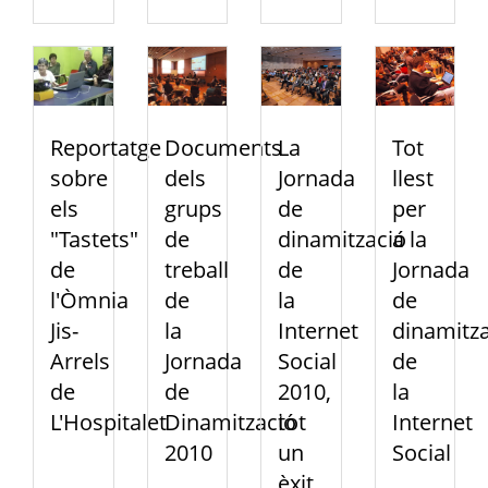
Reportatge
Documents
La
Tot
sobre
dels
Jornada
llest
els
grups
de
per
"Tastets"
de
dinamització
a la
de
treball
de
Jornada
l'Òmnia
de
la
de
Jis-
la
Internet
dinamitza
Arrels
Jornada
Social
de
de
de
2010,
la
L'Hospitalet
Dinamització
tot
Internet
2010
un
Social
èxit