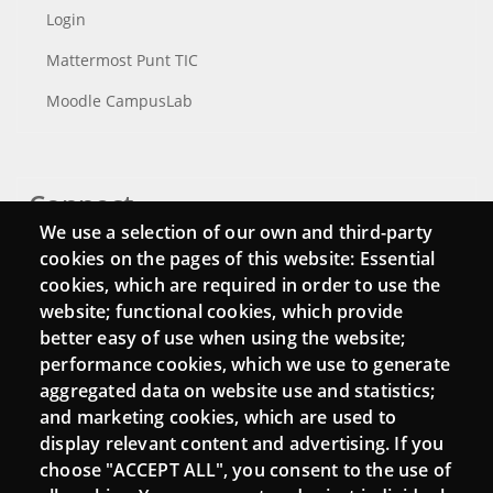
Login
Mattermost Punt TIC
Moodle CampusLab
Connect
We use a selection of our own and third-party
Contact
cookies on the pages of this website: Essential
cookies, which are required in order to use the
Newsletters
website; functional cookies, which provide
better easy of use when using the website;
performance cookies, which we use to generate
aggregated data on website use and statistics;
and marketing cookies, which are used to
display relevant content and advertising. If you
choose "ACCEPT ALL", you consent to the use of