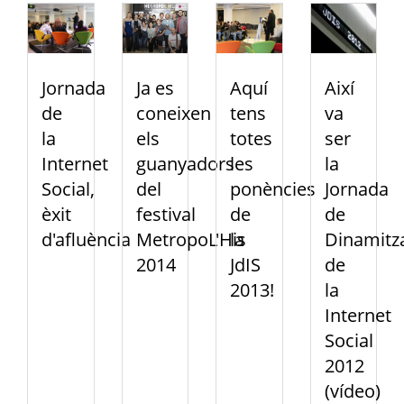
Jornada
Ja es
Aquí
Així
de
coneixen
tens
va
la
els
totes
ser
Internet
guanyadors
les
la
Social,
del
ponències
Jornada
èxit
festival
de
de
d'afluència
MetropoL'His
la
Dinamitz
2014
JdIS
de
2013!
la
Internet
Social
2012
(vídeo)