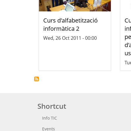
Curs d'alfabetització
Cu
informàtica 2
in
pe
Wed, 26 Oct 2011 - 00:00
d'
us
Tue
Shortcut
Info TIC
Events