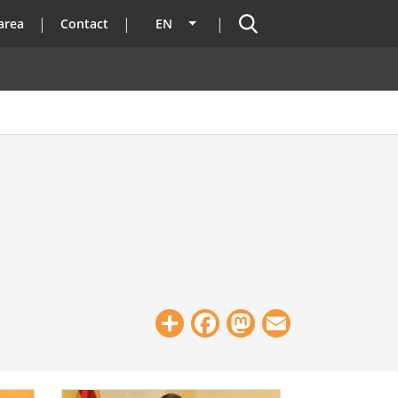
Search
area
Contact
EN
List additional actions
Share
Facebook
Mastodon
Email