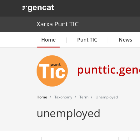
. Obre en una nova finestra.
Xarxa Punt TIC
Home
Punt TIC
News
Home
Taxonomy
Term
Unemployed
unemployed