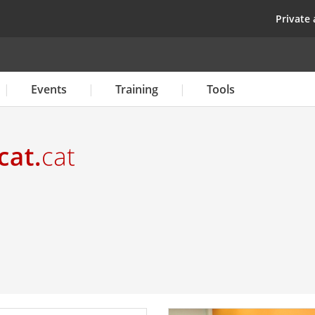
Skip
top
Private 
to
main
content
Events
Training
Tools