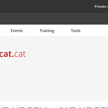
Skip
top
Private 
to
main
content
Events
Training
Tools