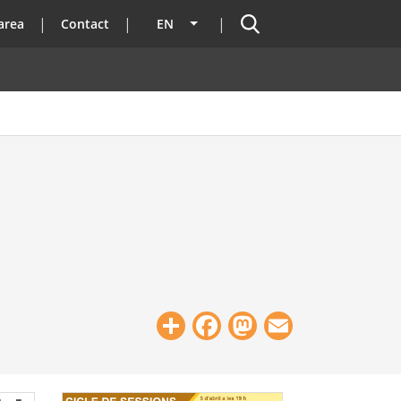
Search
area
Contact
EN
List additional actions
Share
Facebook
Mastodon
Email