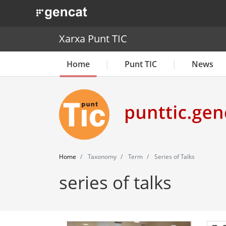
. Obre en una nova finestra.
Xarxa Punt TIC
Home
Punt TIC
News
Home
Taxonomy
Term
Series of Talks
series of talks