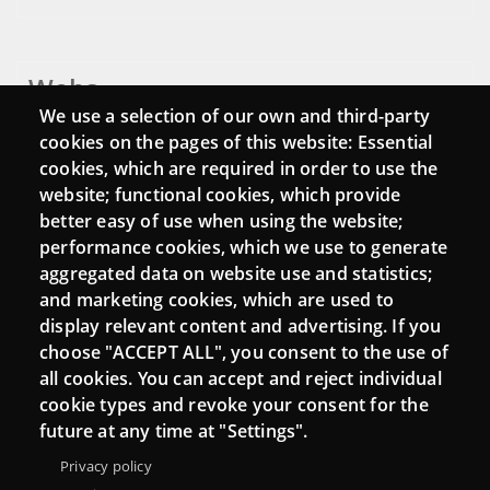
Webs
We use a selection of our own and third-party
Login
cookies on the pages of this website: Essential
cookies, which are required in order to use the
Mattermost Punt TIC
website; functional cookies, which provide
Moodle CampusLab
better easy of use when using the website;
performance cookies, which we use to generate
aggregated data on website use and statistics;
and marketing cookies, which are used to
Connect
display relevant content and advertising. If you
choose "ACCEPT ALL", you consent to the use of
Contact
all cookies. You can accept and reject individual
Newsletters
cookie types and revoke your consent for the
future at any time at "Settings".
Privacy policy