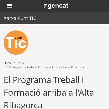
Skip
. Obre en una nova finestra.
to
main
Xarxa Punt TIC
content
Home
Punt TIC
News
Home
Node
Events
El Programa Treball I Formació Arriba a L'Alta Ribagorça
El Programa Treball i
Training
Tools
Formació arriba a l'Alta
Ribagorça