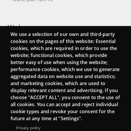
Webs
We use a selection of our own and third-party
Login
cookies on the pages of this website: Essential
cookies, which are required in order to use the
Mattermost Punt TIC
website; functional cookies, which provide
Moodle CampusLab
better easy of use when using the website;
performance cookies, which we use to generate
aggregated data on website use and statistics;
and marketing cookies, which are used to
Connect
display relevant content and advertising. If you
choose "ACCEPT ALL", you consent to the use of
Contact
all cookies. You can accept and reject individual
Newsletters
cookie types and revoke your consent for the
future at any time at "Settings".
Privacy policy