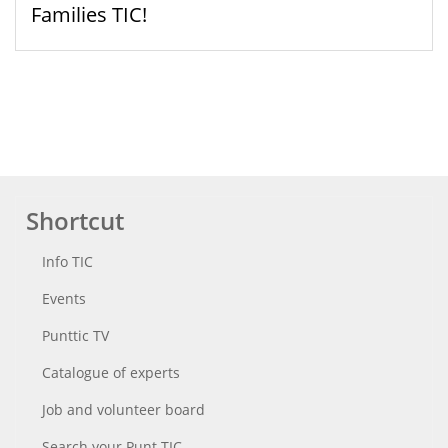
Families TIC!
Shortcut
Info TIC
Events
Punttic TV
Catalogue of experts
Job and volunteer board
Search your Punt TIC