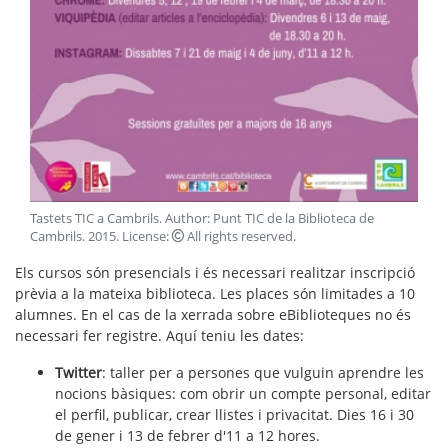
Tastets TIC a Cambrils
. Author:
Punt TIC de la Biblioteca de
Cambrils
.
2015
. License:
All rights reserved
.
Els cursos són presencials i és necessari realitzar inscripció
prèvia a la mateixa biblioteca. Les places són limitades a 10
alumnes. En el cas de la xerrada sobre eBiblioteques no és
necessari fer registre. Aquí teniu les dates:
Twitter
: taller per a persones que vulguin aprendre les
nocions bàsiques: c
om obrir un compte personal, e
ditar
el perfil, p
ublicar, c
rear llistes i p
rivacitat. Dies 16 i 30
de gener i 13 de febrer d'11 a 12 hores.