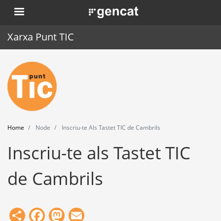
Skip
. Obre en una nova finestra.
to
main
Xarxa Punt TIC
content
Home
Punt TIC
News
Home
Node
Inscriu-te Als Tastet TIC de Cambrils
Events
Inscriu-te als Tastet TIC
Training
de Cambrils
Tools
Share
Facebook
Mastodon
Email