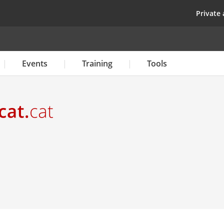
Skip
top
Private 
to
main
content
Events
Training
Tools