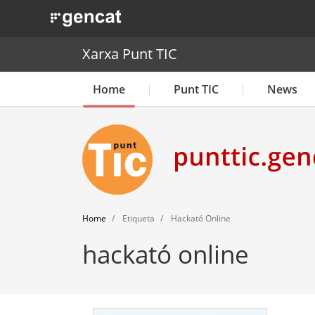
. Obre en una nova finestra.
Xarxa Punt TIC
Home
Punt TIC
News
Home
Etiqueta
Hackató Online
hackató online