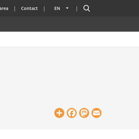
Search
area
Contact
EN
List additional actions
Share
Facebook
Mastodon
Email