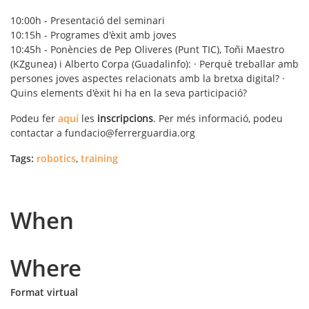
10:00h - Presentació del seminari
10:15h - Programes d'èxit amb joves
10:45h - Ponències de Pep Oliveres (Punt TIC), Toñi Maestro
(KZgunea) i Alberto Corpa (Guadalinfo): · Perquè treballar amb
persones joves aspectes relacionats amb la bretxa digital? ·
Quins elements d'èxit hi ha en la seva participació?
Podeu fer
aquí
les
inscripcions
. Per més informació, podeu
contactar a fundacio@ferrerguardia.org
Tags:
robotics
,
training
When
Where
Format virtual