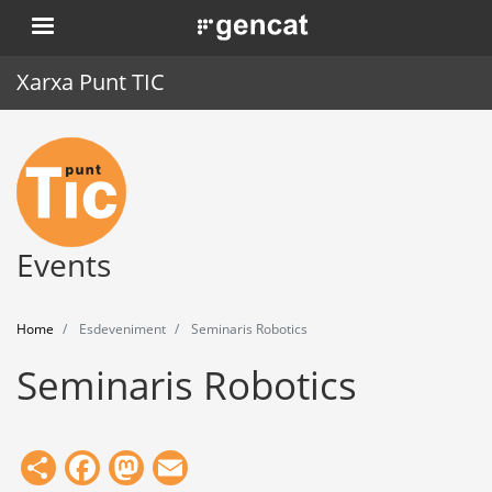
Skip
. Obre en una nova finestra.
to
main
Xarxa Punt TIC
content
Home
Punt TIC
News
Events
Events
Home
Esdeveniment
Seminaris Robotics
Training
Seminaris Robotics
Tools
Share
Facebook
Mastodon
Email