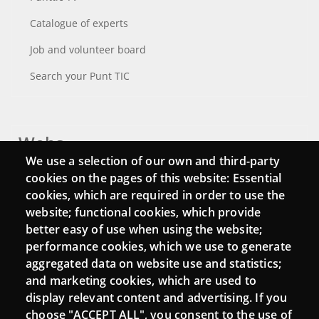
Catalogue of experts
Job and volunteer board
Search your Punt TIC
Webs
We use a selection of our own and third-party
Login
cookies on the pages of this website: Essential
cookies, which are required in order to use the
Mattermost Punt TIC
website; functional cookies, which provide
Moodle CampusLab
better easy of use when using the website;
performance cookies, which we use to generate
aggregated data on website use and statistics;
and marketing cookies, which are used to
Connect
display relevant content and advertising. If you
choose "ACCEPT ALL", you consent to the use of