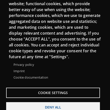
website; functional cookies, which provide
Moodle CampusLab
better easy of use when using the website;
performance cookies, which we use to generate
aggregated data on website use and statistics;
and marketing cookies, which are used to
Connect
display relevant content and advertising. If you
choose "ACCEPT ALL", you consent to the use of
Contact
all cookies. You can accept and reject individual
Newsletters
cookie types and revoke your consent for the
future at any time at "Settings".
Privacy policy
Imprint
Cookie documentation
COOKIE SETTINGS
DENY ALL