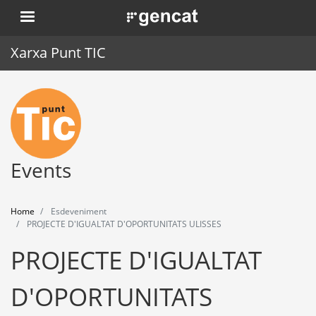
Skip
. Obre en una nova finestra.
to
main
Xarxa Punt TIC
content
Home
Punt TIC
News
Events
Events
Home
Esdeveniment
Training
PROJECTE D'IGUALTAT D'OPORTUNITATS ULISSES
PROJECTE D'IGUALTAT
Tools
D'OPORTUNITATS