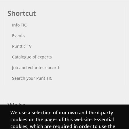
Shortcut
Info TIC
Events
Punttic TV
Catalogue of experts
Job and volunteer board
Search your Punt TIC
Webs
We use a selection of our own and third-party
Login
cookies on the pages of this website: Essential
cookies, which are required in order to use the
Mattermost Punt TIC