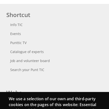
Shortcut
Info TIC
Events
Punttic TV
Catalogue of experts
Job and volunteer board
Search your Punt TIC
Webs
We use a selection of our own and third-party
Login
cookies on the pages of this website: Essential