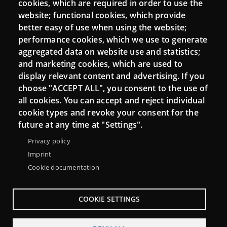
cookies, which are required in order to use the
Mattermost Punt TIC
website; functional cookies, which provide
Moodle CampusLab
better easy of use when using the website;
performance cookies, which we use to generate
aggregated data on website use and statistics;
and marketing cookies, which are used to
Connect
display relevant content and advertising. If you
choose "ACCEPT ALL", you consent to the use of
Contact
all cookies. You can accept and reject individual
Newsletters
cookie types and revoke your consent for the
future at any time at "Settings".
Privacy policy
Imprint
Cookie documentation
COOKIE SETTINGS