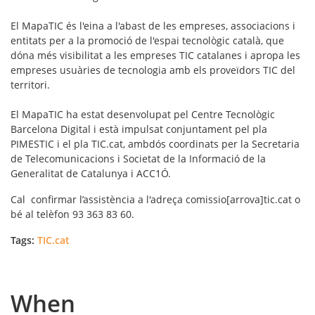
El MapaTIC és l'eina a l'abast de les empreses, associacions i
entitats per a la promoció de l'espai tecnològic català, que
dóna més visibilitat a les empreses TIC catalanes i apropa les
empreses usuàries de tecnologia amb els proveïdors TIC del
territori.
El MapaTIC ha estat desenvolupat pel Centre Tecnològic
Barcelona Digital i està impulsat conjuntament pel pla
PIMESTIC i el pla TIC.cat, ambdós coordinats per la Secretaria
de Telecomunicacions i Societat de la Informació de la
Generalitat de Catalunya i ACC1Ó.
Cal confirmar l’assistència a l'adreça comissio[arrova]tic.cat o
bé al telèfon 93 363 83 60.
Tags:
TIC.cat
When