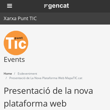
Skip
. Obre en una nova finestra.
to
main
Xarxa Punt TIC
content
Home
Punt TIC
News
Events
Events
Home
Esdeveniment
Training
Presentació de La Nova Plataforma Web MapaTIC.cat
Presentació de la nova
Tools
plataforma web