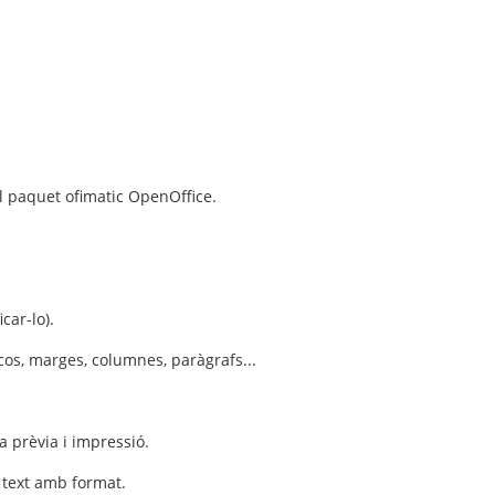
el paquet ofimatic OpenOffice.
car-lo).
 cos, marges, columnes, paràgrafs...
a prèvia i impressió.
 text amb format.