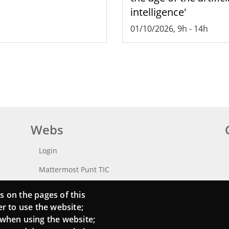
intelligence'
01/10/2026, 9h
-
14h
Webs
Login
Mattermost Punt TIC
Moodle CampusLab
s on the pages of this
er to use the website;
 when using the website;