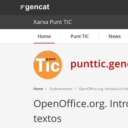
. Obre en una nova finestra.
Xarxa Punt TIC
Home
Punt TIC
News
Home
Esdeveniment
OpenOffice.org. Introducció Al
OpenOffice.org. Int
textos