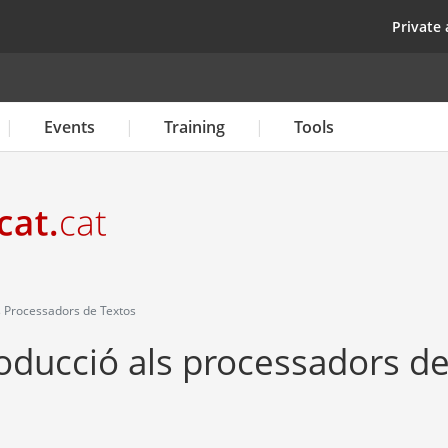
Skip
top
Private 
to
main
content
Events
Training
Tools
s Processadors de Textos
roducció als processadors d