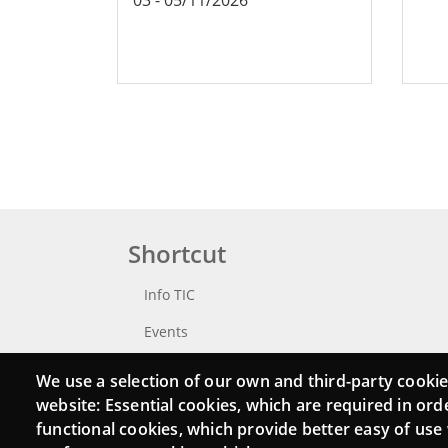
Shortcut
Info TIC
Events
Punttic TV
We use a selection of our own and third-party cookie
website: Essential cookies, which are required in ord
Catalogue of experts
functional cookies, which provide better easy of use
Job and volunteer board