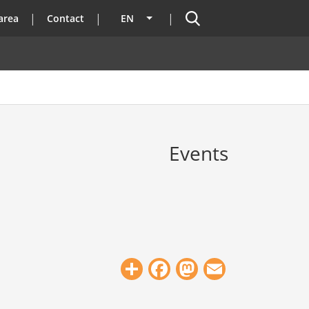
Search
area
Contact
EN
List additional actions
Events
e
Share
Facebook
Mastodon
Email