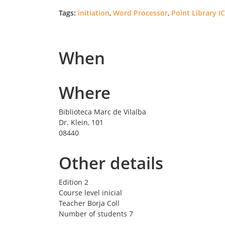
Tags:
initiation
,
Word Processor
,
Point Library I
When
Where
Biblioteca Marc de Vilalba
Dr. Klein, 101
08440
Other details
Edition
2
Course level
inicial
Teacher
Borja Coll
Number of students
7