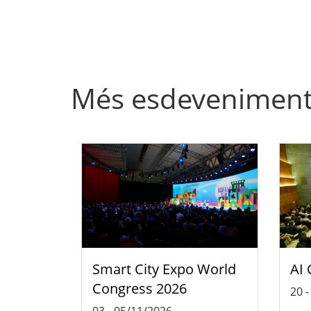
Més esdevenimen
Smart City Expo World
AI 
Congress 2026
20
03
-
05/11/2026