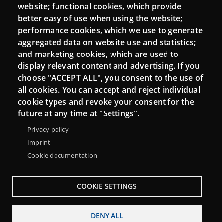
website; functional cookies, which provide
Moodle CampusLab
better easy of use when using the website;
performance cookies, which we use to generate
aggregated data on website use and statistics;
and marketing cookies, which are used to
Connect
display relevant content and advertising. If you
choose "ACCEPT ALL", you consent to the use of
Contact
all cookies. You can accept and reject individual
Newsletters
cookie types and revoke your consent for the
future at any time at "Settings".
Privacy policy
Imprint
Cookie documentation
COOKIE SETTINGS
DENY ALL