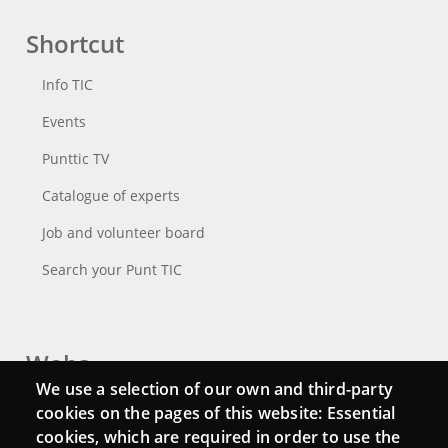
Shortcut
Info TIC
Events
Punttic TV
Catalogue of experts
Job and volunteer board
Search your Punt TIC
Webs
We use a selection of our own and third-party
Login
cookies on the pages of this website: Essential
cookies, which are required in order to use the
Mattermost Punt TIC