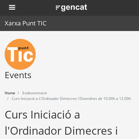
Skip
. Obre en una nova finestra.
to
main
Xarxa Punt TIC
content
Home
Punt TIC
News
Events
Events
Home
Esdeveniment
Training
Curs Iniciació a L'Ordinador Dimecres I Divendres de 10.00h a 12.00h
Curs Iniciació a
Tools
l'Ordinador Dimecres i