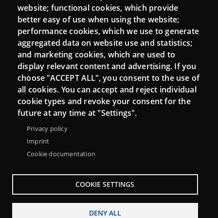
website; functional cookies, which provide
Moodle CampusLab
better easy of use when using the website;
performance cookies, which we use to generate
aggregated data on website use and statistics;
and marketing cookies, which are used to
Connect
display relevant content and advertising. If you
choose "ACCEPT ALL", you consent to the use of
Contact
all cookies. You can accept and reject individual
Newsletters
cookie types and revoke your consent for the
future at any time at "Settings".
Privacy policy
Imprint
Cookie documentation
COOKIE SETTINGS
DENY ALL