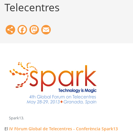
Telecentres
Share
Facebook
Mastodon
Email
Spark13
.
El
IV Fòrum Global de Telecentres - Conferència Spark13