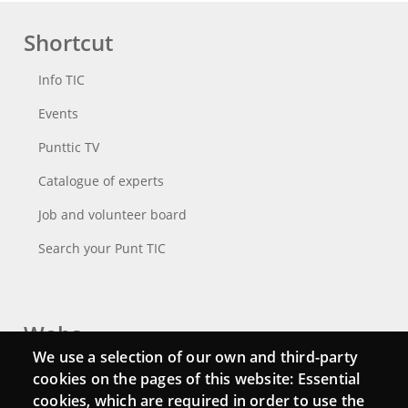
Shortcut
Info TIC
Events
Punttic TV
Catalogue of experts
Job and volunteer board
Search your Punt TIC
Webs
We use a selection of our own and third-party
Login
cookies on the pages of this website: Essential
cookies, which are required in order to use the
Mattermost Punt TIC