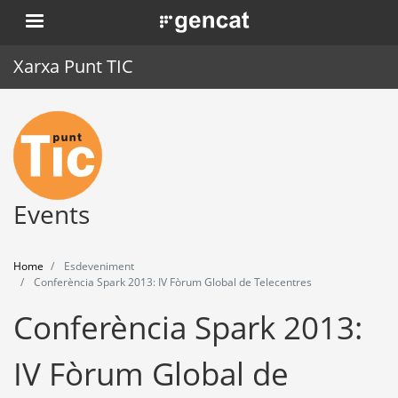
Skip
. Obre en una nova finestra.
to
main
Xarxa Punt TIC
content
Home
Punt TIC
News
Events
Events
Home
Esdeveniment
Training
Conferència Spark 2013: IV Fòrum Global de Telecentres
Conferència Spark 2013:
Tools
IV Fòrum Global de