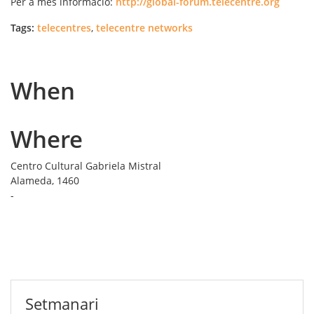
Per a més informació:
http://global-forum.telecentre.org
Tags:
telecentres
,
telecentre networks
When
Where
Centro Cultural Gabriela Mistral
Alameda, 1460
-
Setmanari