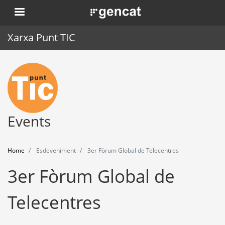
Skip
. Obre en una nova finestra.
to
main
Xarxa Punt TIC
content
Home
Punt TIC
News
Events
Events
Home
Esdeveniment
3er Fòrum Global de Telecentres
Training
3er Fòrum Global de
Tools
Telecentres