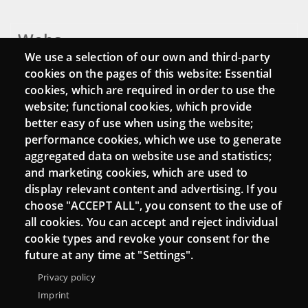
Webs
We use a selection of our own and third-party
Login
cookies on the pages of this website: Essential
cookies, which are required in order to use the
Mattermost Punt TIC
website; functional cookies, which provide
Moodle CampusLab
better easy of use when using the website;
performance cookies, which we use to generate
aggregated data on website use and statistics;
and marketing cookies, which are used to
Connect
display relevant content and advertising. If you
choose "ACCEPT ALL", you consent to the use of
Contact
all cookies. You can accept and reject individual
Newsletters
cookie types and revoke your consent for the
future at any time at "Settings".
Privacy policy
Imprint