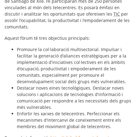
de Santiago de Xile. Hi participaran més de 250 persones
vinculades al món dels telecentres. Es posarà èmfasi en
discutir i analitzar les oportunitats que ofereixen les
TIC
per
assolir l'ocupabilitat, la productivitat i l'empoderament de les
comunitats.
Aquest fòrum té tres objectius principals:
Promoure la col·laboració multisectorial. Impulsar i
facilitar la generació d'aliances estratègiques per a la
implementació d'iniciatives col·lectives en els àmbits
d'ocupació, productivitat i empoderament de les
comunitats, especialment per promoure el
desenvolupament social dels grups més vulnerables.
Destacar noves eines tecnològiques. Destacar noves
solucions i aplicacions de tecnologies d'informació i
comunicació per respondre a les necessitats dels grups
més vulnerables.
Enfortir les xarxes de telecentres. Perfeccionar els
mecanismes d'intercanvi de coneixement entre els
membres del moviment global de telecentres.