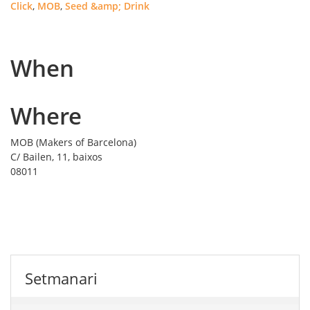
Click
,
MOB
,
Seed &amp; Drink
When
Where
MOB (Makers of Barcelona)
C/ Bailen, 11, baixos
08011
Setmanari