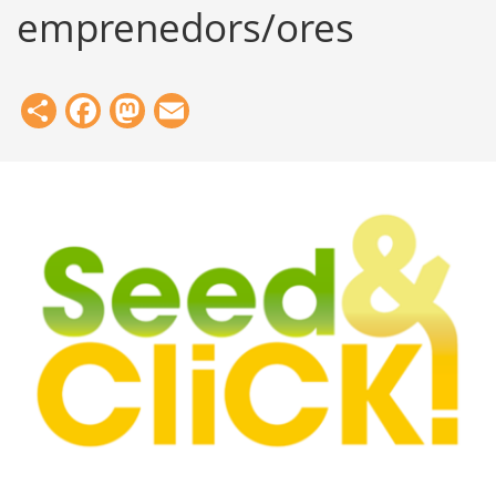
emprenedors/ores
Share
Facebook
Mastodon
Email