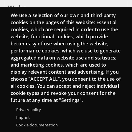
Webs
We use a selection of our own and third-party
Login
cookies on the pages of this website: Essential
cookies, which are required in order to use the
Mattermost Punt TIC
website; functional cookies, which provide
Moodle CampusLab
better easy of use when using the website;
performance cookies, which we use to generate
aggregated data on website use and statistics;
and marketing cookies, which are used to
Connect
display relevant content and advertising. If you
choose "ACCEPT ALL", you consent to the use of
Contact
all cookies. You can accept and reject individual
Newsletters
cookie types and revoke your consent for the
future at any time at "Settings".
Privacy policy
Imprint
Cookie documentation