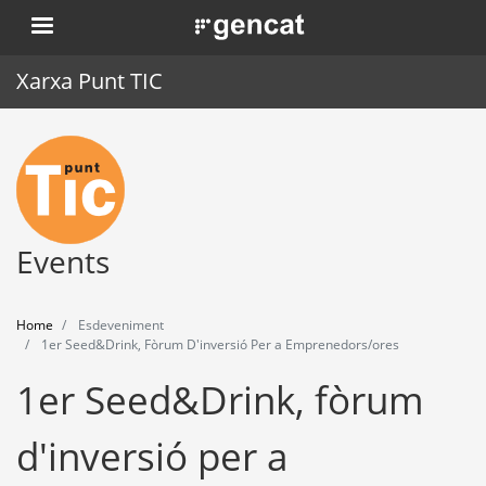
Skip
. Obre en una nova finestra.
to
main
Xarxa Punt TIC
content
Home
Punt TIC
News
Events
Events
Home
Esdeveniment
Training
1er Seed&Drink, Fòrum D'inversió Per a Emprenedors/ores
1er Seed&Drink, fòrum
Tools
d'inversió per a