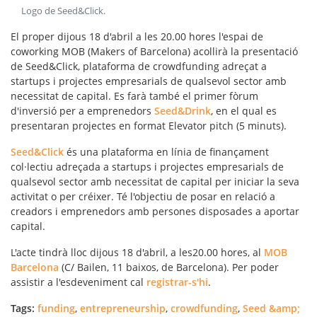
Logo de Seed&Click
.
El proper dijous 18 d'abril a les 20.00 hores l'espai de
coworking MOB (Makers of Barcelona) acollirà la presentació
de Seed&Click,
plataforma de crowdfunding
adreçat a
startups i projectes empresarials
de qualsevol sector amb
necessitat de capital. Es farà també el primer fòrum
d'inversió per a emprenedors
Seed&Drink
, en el qual es
presentaran projectes en format Elevator pitch (5 minuts).
Seed&Click
és una plataforma en línia de finançament
col·lectiu adreçada a startups i projectes empresarials de
qualsevol sector amb necessitat de capital per iniciar la seva
activitat o per créixer. Té l'objectiu de posar en relació a
creadors i emprenedors amb persones disposades a aportar
capital.
L'acte tindrà lloc dijous 18 d'abril, a les20.00 hores, al
MOB
Barcelona
(C/ Bailen, 11 baixos, de Barcelona). Per poder
assistir a l'esdeveniment cal
registrar-s'hi
.
Tags:
funding
,
entrepreneurship
,
crowdfunding
,
Seed &amp;