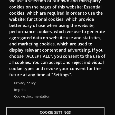
We use a selection of our own and third-party
Login
cookies on the pages of this website: Essential
cookies, which are required in order to use the
Mattermost Punt TIC
website; functional cookies, which provide
Moodle CampusLab
better easy of use when using the website;
performance cookies, which we use to generate
aggregated data on website use and statistics;
and marketing cookies, which are used to
Connect
display relevant content and advertising. If you
choose "ACCEPT ALL", you consent to the use of
Contact
all cookies. You can accept and reject individual
Newsletters
cookie types and revoke your consent for the
future at any time at "Settings".
Privacy policy
Imprint
Cookie documentation
COOKIE SETTINGS