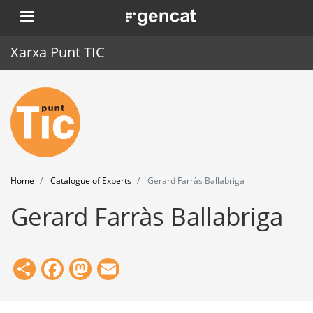
Skip
. Obre en una nova finestra.
to
main
Xarxa Punt TIC
content
Home
Punt TIC
News
Home
Catalogue of Experts
Gerard Farràs Ballabriga
Events
Gerard Farràs Ballabriga
Training
Tools
Share
Facebook
Mastodon
Email