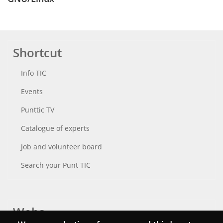
Shortcut
Info TIC
Events
Punttic TV
Catalogue of experts
Job and volunteer board
Search your Punt TIC
Webs