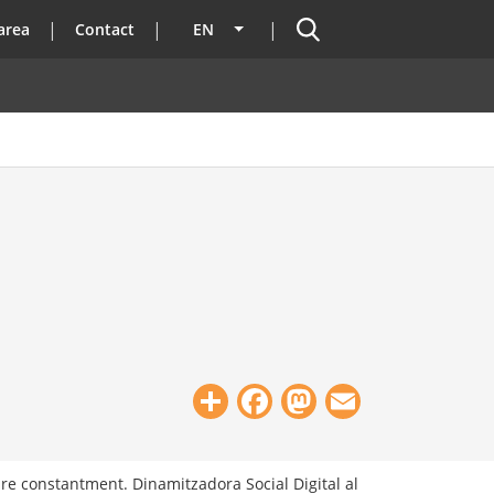
Search
area
Contact
EN
List additional actions
Share
Facebook
Mastodon
Email
e constantment. Dinamitzadora Social Digital al