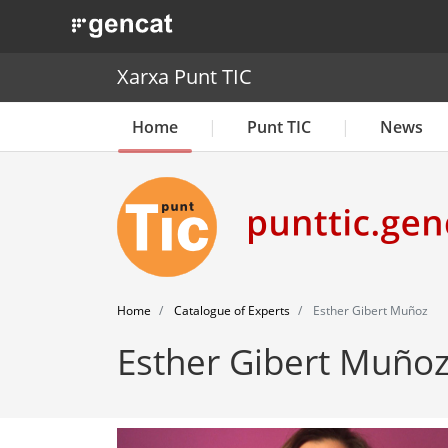
. Obre en una nova finestra.
Xarxa Punt TIC
Home
Punt TIC
News
Home
Catalogue of Experts
Esther Gibert Muñoz
Esther Gibert Muño