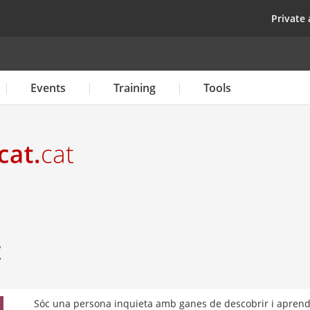
Skip
top
Private 
to
main
content
Events
Training
Tools
z
Sóc una persona inquieta amb ganes de descobrir i aprendr