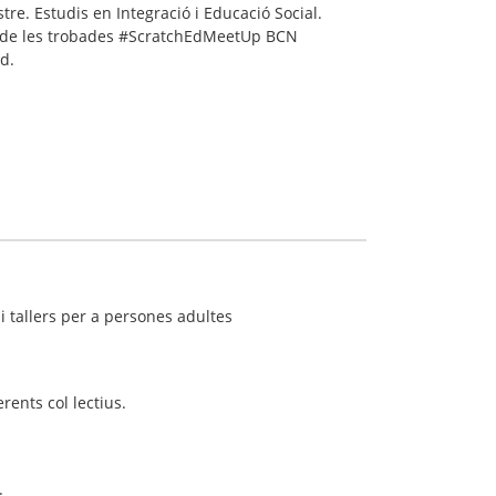
re. Estudis en Integració i Educació Social.
a de les trobades #ScratchEdMeetUp BCN
d.
i tallers per a persones adultes
rents col lectius.
.