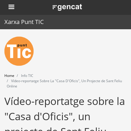
Skip
. Obre en una nova finestra.
to
main
Xarxa Punt TIC
content
Home
Punt TIC
News
Home
Info TIC
Events
Vídeo-reportatge Sobre La "Casa D'Oficis", Un Projecte de Sant Feliu
Online
Training
Vídeo-reportatge sobre la
Tools
"Casa d'Oficis", un