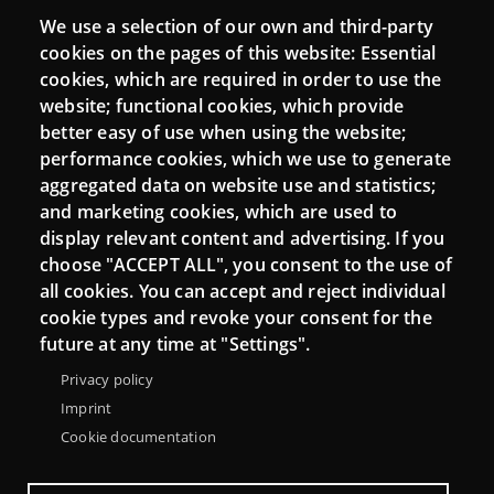
We use a selection of our own and third-party
Login
cookies on the pages of this website: Essential
cookies, which are required in order to use the
Mattermost Punt TIC
website; functional cookies, which provide
Moodle CampusLab
better easy of use when using the website;
performance cookies, which we use to generate
aggregated data on website use and statistics;
and marketing cookies, which are used to
Connect
display relevant content and advertising. If you
choose "ACCEPT ALL", you consent to the use of
Contact
all cookies. You can accept and reject individual
Newsletters
cookie types and revoke your consent for the
future at any time at "Settings".
Privacy policy
Imprint
Cookie documentation