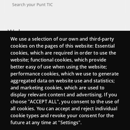
Search your Punt TIC
Webs
We use a selection of our own and third-party
Login
cookies on the pages of this website: Essential
cookies, which are required in order to use the
Mattermost Punt TIC
website; functional cookies, which provide
Moodle CampusLab
better easy of use when using the website;
performance cookies, which we use to generate
aggregated data on website use and statistics;
and marketing cookies, which are used to
Connect
display relevant content and advertising. If you
choose "ACCEPT ALL", you consent to the use of
Contact
all cookies. You can accept and reject individual
Newsletters
cookie types and revoke your consent for the
future at any time at "Settings".