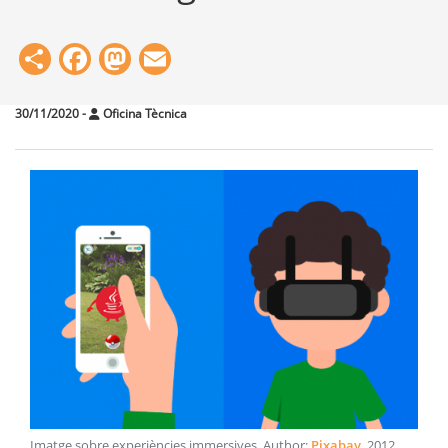
Share
Facebook
Mastodon
Email
30/11/2020
-
Oficina Tècnica
Imatge sobre experiències immersives
. Author:
Pixabay
.
2012
.