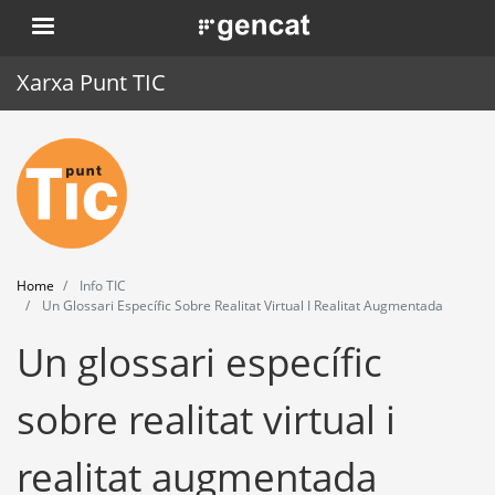
Skip
. Obre en una nova finestra.
to
main
Xarxa Punt TIC
content
Home
Punt TIC
News
Home
Info TIC
Events
Un Glossari Específic Sobre Realitat Virtual I Realitat Augmentada
Un glossari específic
Training
Tools
sobre realitat virtual i
realitat augmentada