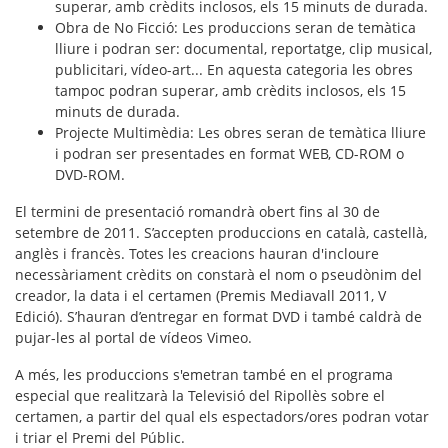
superar, amb crèdits inclosos, els 15 minuts de durada.
Obra de No Ficció
: Les produccions seran de temàtica
lliure i podran ser: documental, reportatge, clip musical,
publicitari, vídeo-art... En aquesta categoria les obres
tampoc podran superar, amb crèdits inclosos, els 15
minuts de durada.
Projecte Multimèdia
: Les obres seran de temàtica lliure
i podran ser presentades en format WEB, CD-ROM o
DVD-ROM.
El termini de presentació romandrà obert fins al 30 de
setembre de 2011. S’accepten produccions en català, castellà,
anglès i francès. Totes les creacions hauran d'incloure
necessàriament crèdits on constarà el nom o pseudònim del
creador, la data i el certamen (Premis Mediavall 2011, V
Edició). S’hauran d’entregar en format DVD i també caldrà de
pujar-les al portal de vídeos Vimeo.
A més, les produccions s'emetran també en el programa
especial que realitzarà la Televisió del Ripollès sobre el
certamen, a partir del qual els espectadors/ores podran votar
i triar el Premi del Públic.