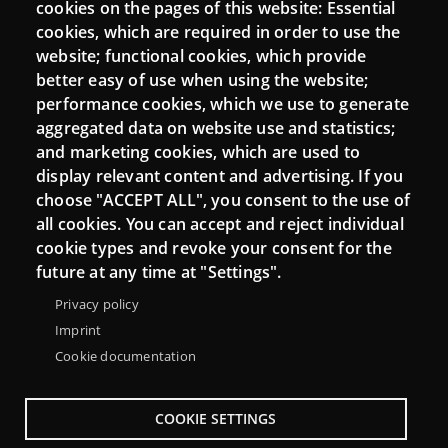
cookies on the pages of this website: Essential
cookies, which are required in order to use the
Mattermost Punt TIC
website; functional cookies, which provide
Moodle CampusLab
better easy of use when using the website;
performance cookies, which we use to generate
aggregated data on website use and statistics;
and marketing cookies, which are used to
Connect
display relevant content and advertising. If you
choose "ACCEPT ALL", you consent to the use of
Contact
all cookies. You can accept and reject individual
Newsletters
cookie types and revoke your consent for the
future at any time at "Settings".
Privacy policy
Imprint
Cookie documentation
COOKIE SETTINGS