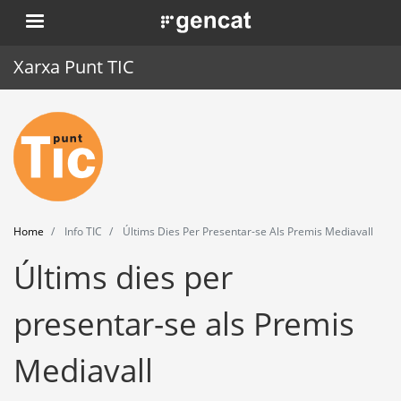
Skip
. Obre en una nova finestra.
to
main
Xarxa Punt TIC
content
Home
Punt TIC
News
Home
Info TIC
Últims Dies Per Presentar-se Als Premis Mediavall
Events
Últims dies per
Training
presentar-se als Premis
Tools
Mediavall