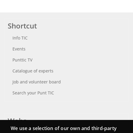
Shortcut
Info TIC
Events
Punttic TV
Catalogue of experts
Job and volunteer board
Search your Punt TIC
Webs
We use a selection of our own and third-party
Login