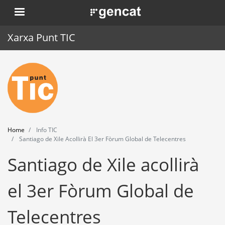
Skip
. Obre en una nova finestra.
to
main
Xarxa Punt TIC
content
Home
Punt TIC
News
Home
Info TIC
Events
Santiago de Xile Acollirà El 3er Fòrum Global de Telecentres
Santiago de Xile acollirà
Training
Tools
el 3er Fòrum Global de
Telecentres