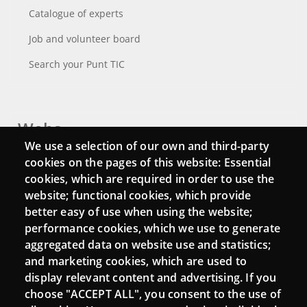
Catalogue of experts
Job and volunteer board
Search your Punt TIC
Webs
We use a selection of our own and third-party
Login
cookies on the pages of this website: Essential
cookies, which are required in order to use the
Mattermost Punt TIC
website; functional cookies, which provide
Moodle CampusLab
better easy of use when using the website;
performance cookies, which we use to generate
aggregated data on website use and statistics;
and marketing cookies, which are used to
Connect
display relevant content and advertising. If you
choose "ACCEPT ALL", you consent to the use of
Contact