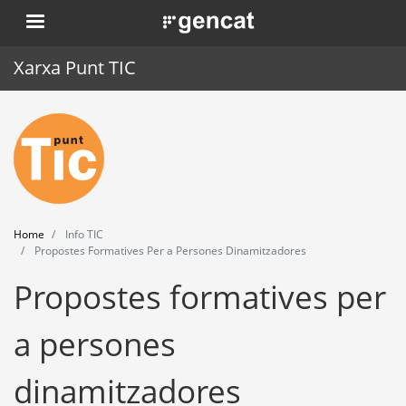
Skip
. Obre en una nova finestra.
to
main
Xarxa Punt TIC
content
Home
Punt TIC
News
Home
Info TIC
Events
Propostes Formatives Per a Persones Dinamitzadores
Propostes formatives per
Training
Tools
a persones
dinamitzadores