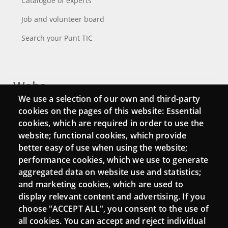
Catalogue of experts
Job and volunteer board
Search your Punt TIC
Webs
We use a selection of our own and third-party
Login
cookies on the pages of this website: Essential
cookies, which are required in order to use the
Mattermost Punt TIC
website; functional cookies, which provide
Moodle CampusLab
better easy of use when using the website;
performance cookies, which we use to generate
aggregated data on website use and statistics;
and marketing cookies, which are used to
Connect
display relevant content and advertising. If you
choose "ACCEPT ALL", you consent to the use of
Contact
all cookies. You can accept and reject individual