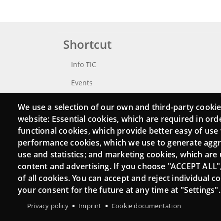
Shortcut
Info TIC
Events
Punttic TV
We use a selection of our own and third-party cookie
website: Essential cookies, which are required in ord
Catalogue of experts
functional cookies, which provide better easy of use
Job and volunteer board
performance cookies, which we use to generate agg
use and statistics; and marketing cookies, which are 
Search your Punt TIC
content and advertising. If you choose "ACCEPT ALL"
of all cookies. You can accept and reject individual 
your consent for the future at any time at "Settings".
Privacy policy
Imprint
Cookie documentation