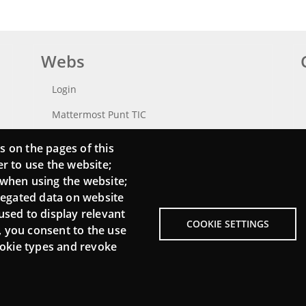
Webs
Login
Mattermost Punt TIC
Moodle CampusLab
s on the pages of this
er to use the website;
 when using the website;
regated data on website
used to display relevant
COOKIE SETTINGS
, you consent to the use
cookie types and revoke
Menu
About Punt TIC network
L