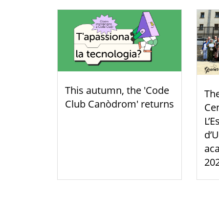
This autumn, the 'Code
Th
Club Canòdrom' returns
Cen
L’E
d’U
aca
20