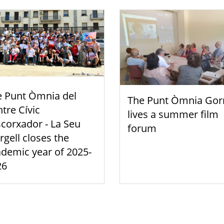
e Punt Òmnia del
The Punt Òmnia Gor
tre Cívic
lives a summer film
scorxador - La Seu
forum
rgell closes the
demic year of 2025-
26