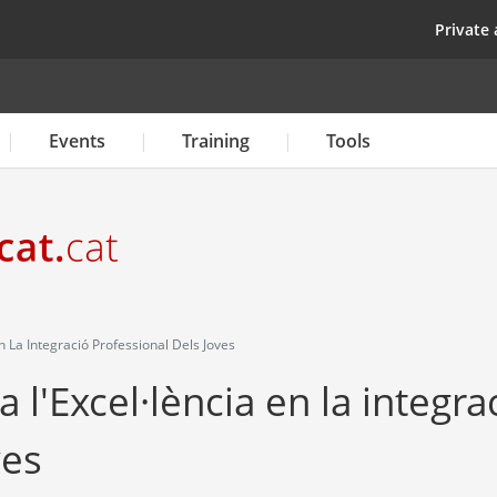
Skip
top
Private 
to
main
content
Events
Training
Tools
 La Integració Professional Dels Joves
l'Excel·lència en la integra
ves