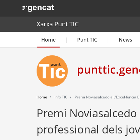
. Obre en una nova finestra.
Xarxa Punt TIC
Home
Punt TIC
News
Home
Info TIC
Premi Noviasalcedo a L'Excel·lència En
Premi Noviasalcedo a 
professional dels jo