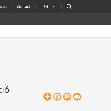
Search
area
Contact
EN
List additional actions
ció
Share
Facebook
Mastodon
Email