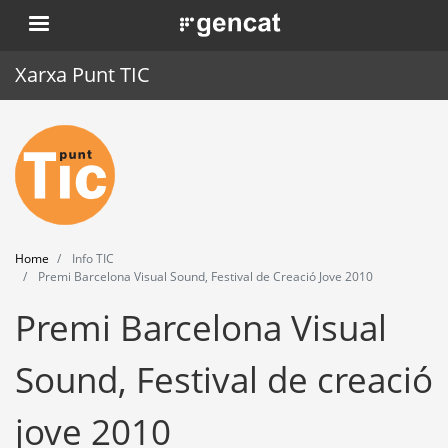
Skip
. Obre en una nova finestra.
to
main
Xarxa Punt TIC
content
Home
Punt TIC
News
Home
Info TIC
Events
Premi Barcelona Visual Sound, Festival de Creació Jove 2010
Premi Barcelona Visual
Training
Tools
Sound, Festival de creació
jove 2010