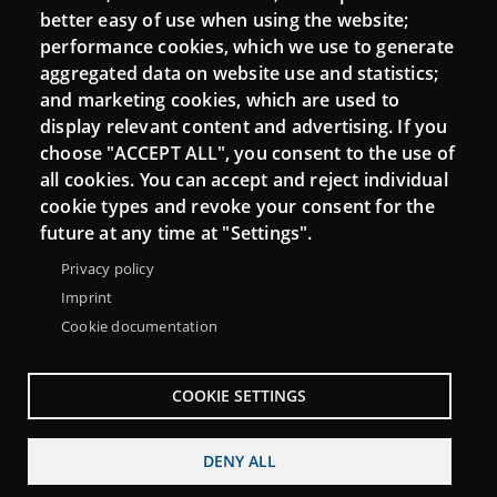
Moodle CampusLab
better easy of use when using the website;
performance cookies, which we use to generate
aggregated data on website use and statistics;
and marketing cookies, which are used to
Connect
display relevant content and advertising. If you
choose "ACCEPT ALL", you consent to the use of
Contact
all cookies. You can accept and reject individual
Newsletters
cookie types and revoke your consent for the
future at any time at "Settings".
Privacy policy
Imprint
Cookie documentation
COOKIE SETTINGS
DENY ALL