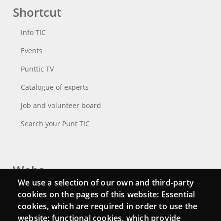
Shortcut
Info TIC
Events
Punttic TV
Catalogue of experts
Job and volunteer board
Search your Punt TIC
Webs
We use a selection of our own and third-party
Login
cookies on the pages of this website: Essential
cookies, which are required in order to use the
Mattermost Punt TIC
website; functional cookies, which provide