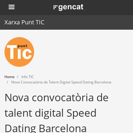
Skip
. Obre en una nova finestra.
to
main
Xarxa Punt TIC
content
Home
Punt TIC
News
Home
Info TIC
Events
Nova Convocatòria de Talent Digital Speed Dating Barcelona
Nova convocatòria de
Training
Tools
talent digital Speed
Dating Barcelona