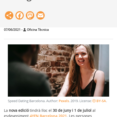
Share
Facebook
Mastodon
Email
07/06/2021
-
Oficina Tècnica
Speed Dating Barcelona
. Author:
Pexels
.
2019
. License:
BY-SA
.
La
nova edició
tindrà lloc el
30 de juny i 1 de juliol
al
esdeveniment
4YFN Barcelona 2021
. Les persones