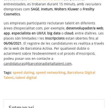
entrevistades, es trobaran durant 15 minuts, amb
recruiters
d'empreses com
SAGE
,
Inetum
,
Wolters Kluwer
o
Freslhy
Cosmetics
.
Les empreses participants reclutaran talent en diferents
àrees d'especialitat com, per exemple,
desenvolupador/a web
,
app
,
especialista en UX/UI
,
big data
o
cloud
, entre d'altres. Les
places són limitades i les
inscripcions
estan obertes fins al
06/06/2021
. El registre de les candidatures es realitza a través
de la web de Barcelona Activa. Per qualsevol dubte o
aclariment sobre l'esdeveniment o el procés d'inscripció,
podeu posar-vos en contacte a
candidaturas@barcelonadigitaltalent.com
.
Tags:
speed dating
,
speed networking
,
Barcelona Digital
Talent
,
talent digital
Setmanari