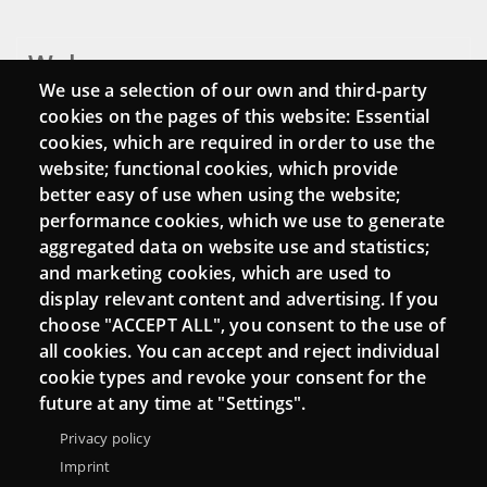
Webs
We use a selection of our own and third-party
Login
cookies on the pages of this website: Essential
cookies, which are required in order to use the
Mattermost Punt TIC
website; functional cookies, which provide
Moodle CampusLab
better easy of use when using the website;
performance cookies, which we use to generate
aggregated data on website use and statistics;
and marketing cookies, which are used to
Connect
display relevant content and advertising. If you
choose "ACCEPT ALL", you consent to the use of
Contact
all cookies. You can accept and reject individual
Newsletters
cookie types and revoke your consent for the
future at any time at "Settings".
Privacy policy
Imprint