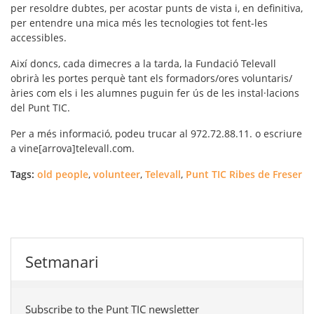
per resoldre dubtes, per acostar punts de vista i, en definitiva,
per entendre una mica més les tecnologies tot fent-les
accessibles.
Així doncs, cada dimecres a la tarda, la Fundació Televall
obrirà les portes perquè tant els formadors/ores voluntaris/
àries com els i les alumnes puguin fer ús de les instal·lacions
del Punt TIC.
Per a més informació, podeu trucar al 972.72.88.11. o escriure
a vine[arrova]televall.com.
Tags:
old people
,
volunteer
,
Televall
,
Punt TIC Ribes de Freser
Setmanari
Subscribe to the Punt TIC newsletter