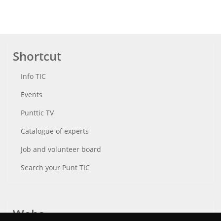
Shortcut
Info TIC
Events
Punttic TV
Catalogue of experts
Job and volunteer board
Search your Punt TIC
Webs