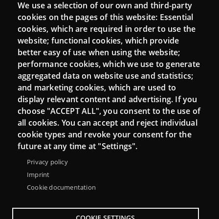
We use a selection of our own and third-party
Login
cookies on the pages of this website: Essential
cookies, which are required in order to use the
Mattermost Punt TIC
website; functional cookies, which provide
Moodle CampusLab
better easy of use when using the website;
performance cookies, which we use to generate
aggregated data on website use and statistics;
and marketing cookies, which are used to
Connect
display relevant content and advertising. If you
choose "ACCEPT ALL", you consent to the use of
Contact
all cookies. You can accept and reject individual
Newsletters
cookie types and revoke your consent for the
future at any time at "Settings".
Privacy policy
Imprint
Cookie documentation
COOKIE SETTINGS