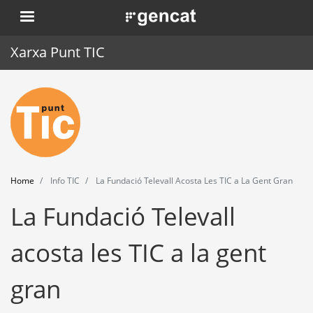
Skip
. Obre en una nova finestra.
to
main
Xarxa Punt TIC
content
Home
Punt TIC
News
Home
Info TIC
La Fundació Televall Acosta Les TIC a La Gent Gran
Events
La Fundació Televall
Training
acosta les TIC a la gent
Tools
gran