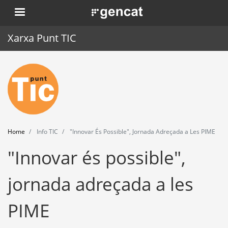
Skip
. Obre en una nova finestra.
to
main
Xarxa Punt TIC
content
Home
Punt TIC
News
Home
Info TIC
"Innovar És Possible", Jornada Adreçada a Les PIME
Events
"Innovar és possible",
Training
jornada adreçada a les
Tools
PIME