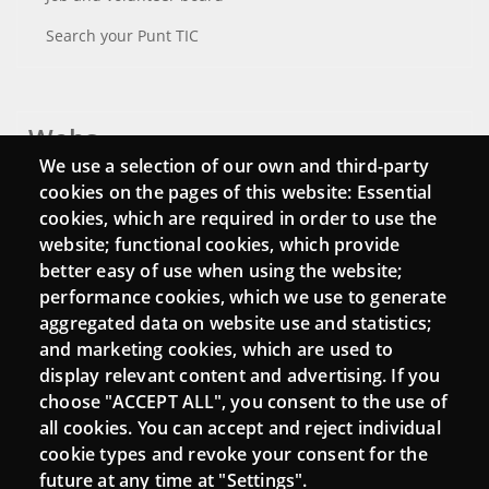
Search your Punt TIC
Webs
We use a selection of our own and third-party
Login
cookies on the pages of this website: Essential
cookies, which are required in order to use the
Mattermost Punt TIC
website; functional cookies, which provide
Moodle CampusLab
better easy of use when using the website;
performance cookies, which we use to generate
aggregated data on website use and statistics;
and marketing cookies, which are used to
Connect
display relevant content and advertising. If you
choose "ACCEPT ALL", you consent to the use of
Contact
all cookies. You can accept and reject individual
Newsletters
cookie types and revoke your consent for the
future at any time at "Settings".