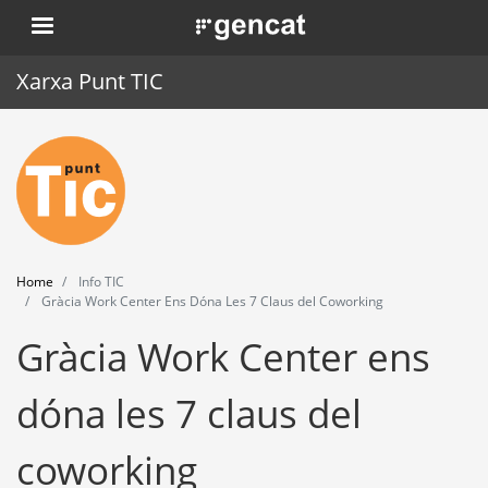
Skip
. Obre en una nova finestra.
to
main
Xarxa Punt TIC
content
Home
Punt TIC
News
Home
Info TIC
Events
Gràcia Work Center Ens Dóna Les 7 Claus del Coworking
Gràcia Work Center ens
Training
Tools
dóna les 7 claus del
coworking