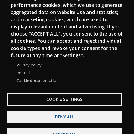
performance cookies, which we use to generate
aggregated data on website use and statistics;
and marketing cookies, which are used to
Connect
display relevant content and advertising. If you
choose "ACCEPT ALL", you consent to the use of
Contact
all cookies. You can accept and reject individual
Newsletters
cookie types and revoke your consent for the
future at any time at "Settings".
Privacy policy
Imprint
Cookie documentation
COOKIE SETTINGS
DENY ALL
Menu
About Punt TIC network
Legal notice