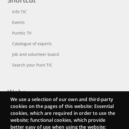
Info TIC
Events
Punttic TV
Catalogue of experts
Job and volunteer board
Search your Punt TIC
Webs
We use a selection of our own and third-party
Login
cookies on the pages of this website: Essential
cookies, which are required in order to use the
Mattermost Punt TIC
website; functional cookies, which provide
Moodle CampusLab
better easy of use when using the website;