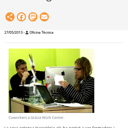
Share
Facebook
Mastodon
Email
27/05/2013
-
Oficina Tècnica
Coworkers a Gràcia Work Center
.
La seva extensa trajectòria els ha portat a ser formadors i