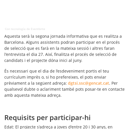
Con tecnología de Eventbrite
Aquesta serà la segona jornada informativa que es realitza a
Barcelona. Alguns assistents podran participar en el
procés
de selecció
que es farà en la mateixa sessió i altres faran
l'entrevista el dia 27. Així, finalitza el procés de selecció de
candidats i el projecte dóna inici al juny.
És necessari que el dia de l’esdeveniment portis el teu
currículum imprès o, si ho prefereixes, el pots enviar
prèviament a la següent adreça:
dgtsi.ssc@gencat.cat
. Per
qualsevol dubte o aclariment també pots posar-te en contacte
amb aquesta mateixa adreça.
Requisits per participar-hi
Edat
: El projecte s'adreça a joves d'entre 20 i 30 anys, en