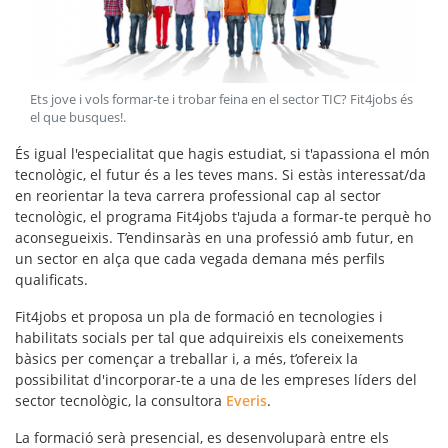
Ets jove i vols formar-te i trobar feina en el sector TIC? Fit4jobs és
el que busques!
.
És igual l'especialitat que hagis estudiat, si t'apassiona el món
tecnològic, el futur és a les teves mans. Si estàs interessat/da
en reorientar la teva carrera professional cap al
sector
tecnològic
, el programa Fit4jobs t'ajuda a formar-te perquè ho
aconsegueixis. T’endinsaràs en una professió amb futur, en
un sector en alça que cada vegada demana més perfils
qualificats.
Fit4jobs et proposa un pla de
formació en tecnologies i
habilitats socials
per tal que adquireixis els coneixements
bàsics per començar a treballar i, a més, t’ofereix la
possibilitat d'incorporar-te a una de les empreses líders del
sector tecnològic, la consultora
Everis
.
La formació serà presencial, es desenvoluparà entre els