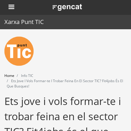
Skip
. Obre en una nova finestra.
to
main
Xarxa Punt TIC
content
Home
Punt TIC
News
Home
Info TIC
Events
Ets Jove I Vols Formar-te I Trobar Feina En El Sector TIC? Fit4jobs És El
Que Busques!
Training
Ets jove i vols formar-te i
Tools
trobar feina en el sector