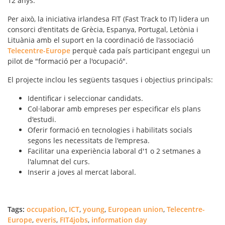
12 anys.
Per això, la iniciativa irlandesa FIT (Fast Track to IT) lidera un
consorci d'entitats de Grècia, Espanya, Portugal, Letònia i
Lituània amb el suport en la coordinació de l'associació
Telecentre-Europe
perquè cada país participant engegui un
pilot de "formació per a l'ocupació".
El projecte inclou les següents tasques i objectius principals:
Identificar i seleccionar candidats.
Col·laborar amb empreses per especificar els plans
d'estudi.
Oferir formació en tecnologies i habilitats socials
segons les necessitats de l'empresa.
Facilitar una experiència laboral d'1 o 2 setmanes a
l'alumnat del curs.
Inserir a joves al mercat laboral.
Tags:
occupation
,
ICT
,
young
,
European union
,
Telecentre-
Europe
,
everis
,
FIT4jobs
,
information day