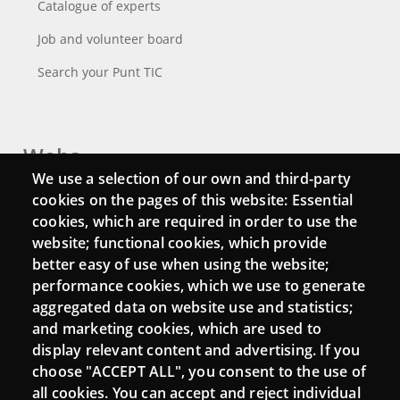
Catalogue of experts
Job and volunteer board
Search your Punt TIC
Webs
We use a selection of our own and third-party
Login
cookies on the pages of this website: Essential
cookies, which are required in order to use the
Mattermost Punt TIC
website; functional cookies, which provide
Moodle CampusLab
better easy of use when using the website;
performance cookies, which we use to generate
aggregated data on website use and statistics;
and marketing cookies, which are used to
Connect
display relevant content and advertising. If you
choose "ACCEPT ALL", you consent to the use of
Contact
all cookies. You can accept and reject individual