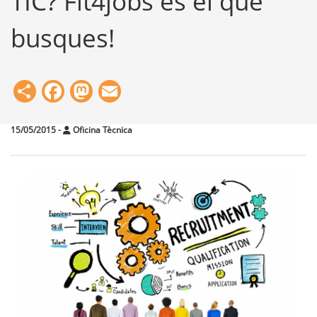
TIC? Fit4jobs és el que
busques!
Share
Facebook
Mastodon
Email
15/05/2015
-
Oficina Tècnica