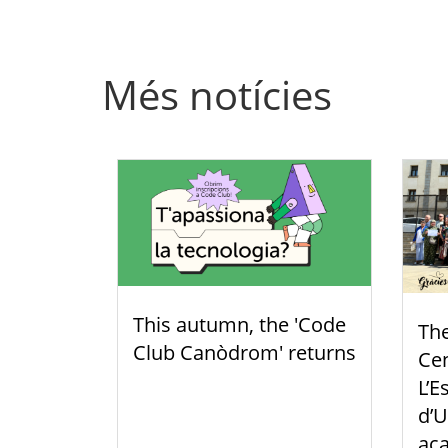
Més notícies
This autumn, the 'Code
Th
Club Canòdrom' returns
Cen
L’E
d’U
aca