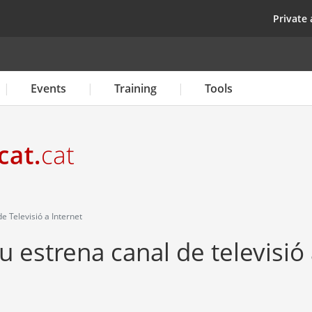
Skip
top
Private 
to
main
content
Events
Training
Tools
 Televisió a Internet
 estrena canal de televisió