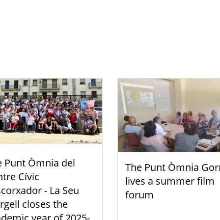
e Punt Òmnia del
The Punt Òmnia Gor
tre Cívic
lives a summer film
scorxador - La Seu
forum
rgell closes the
demic year of 2025-