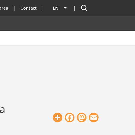
Search
area
Contact
EN
List additional actions
 a
Share
Facebook
Mastodon
Email