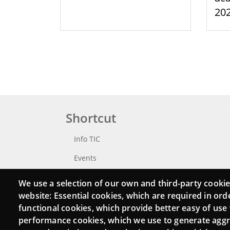
20
Shortcut
Info TIC
Events
Punttic TV
We use a selection of our own and third-party cookie
website: Essential cookies, which are required in ord
Catalogue of experts
functional cookies, which provide better easy of use
Job and volunteer board
performance cookies, which we use to generate agg