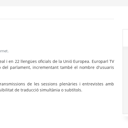
ernet
.
eal i en 22 llengües oficials de la Unió Europea. Europarl TV
b del parlament, incrementant també el nombre d'usuaris
etransmissions de les sessions plenàries i entrevistes amb
ilitat de traducció simultània o subtítols.