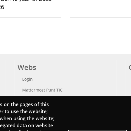
26
Webs
Login
Mattermost Punt TIC
Moodle CampusLab
s on the pages of this
er to use the website;
 when using the website;
regated data on website