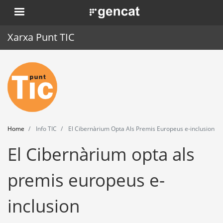
Skip
. Obre en una nova finestra.
to
main
Xarxa Punt TIC
content
Home
Punt TIC
News
Home
Info TIC
El Cibernàrium Opta Als Premis Europeus e-inclusion
Events
El Cibernàrium opta als
Training
premis europeus e-
Tools
inclusion