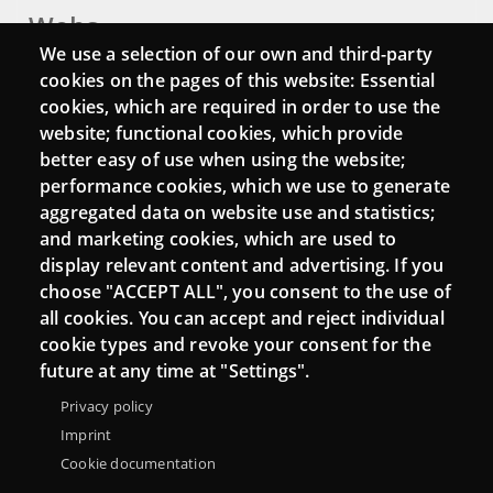
Webs
We use a selection of our own and third-party
Login
cookies on the pages of this website: Essential
cookies, which are required in order to use the
Mattermost Punt TIC
website; functional cookies, which provide
Moodle CampusLab
better easy of use when using the website;
performance cookies, which we use to generate
aggregated data on website use and statistics;
and marketing cookies, which are used to
Connect
display relevant content and advertising. If you
choose "ACCEPT ALL", you consent to the use of
Contact
all cookies. You can accept and reject individual
Newsletters
cookie types and revoke your consent for the
future at any time at "Settings".
Privacy policy
Imprint
Cookie documentation