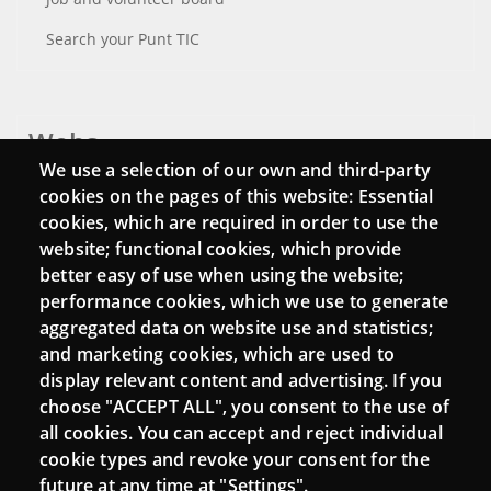
Search your Punt TIC
Webs
We use a selection of our own and third-party
Login
cookies on the pages of this website: Essential
cookies, which are required in order to use the
Mattermost Punt TIC
website; functional cookies, which provide
Moodle CampusLab
better easy of use when using the website;
performance cookies, which we use to generate
aggregated data on website use and statistics;
and marketing cookies, which are used to
Connect
display relevant content and advertising. If you
choose "ACCEPT ALL", you consent to the use of
Contact
all cookies. You can accept and reject individual
Newsletters
cookie types and revoke your consent for the
future at any time at "Settings".