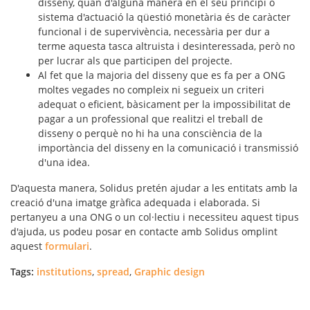
disseny, quan d'alguna manera en el seu principi o
sistema d'actuació la qüestió monetària és de caràcter
funcional i de supervivència, necessària per dur a
terme aquesta tasca altruista i desinteressada, però no
per lucrar als que participen del projecte.
Al fet que la majoria del disseny que es fa per a ONG
moltes vegades no compleix ni segueix un criteri
adequat o eficient, bàsicament per la impossibilitat de
pagar a un professional que realitzi el treball de
disseny o perquè no hi ha una consciència de la
importància del disseny en la comunicació i transmissió
d'una idea.
D'aquesta manera, Solidus pretén ajudar a les entitats amb la
creació d'una imatge gràfica adequada i elaborada. Si
pertanyeu a una ONG o un col·lectiu i necessiteu aquest tipus
d'ajuda, us podeu posar en contacte amb Solidus omplint
aquest
formulari
.
Tags:
institutions
,
spread
,
Graphic design