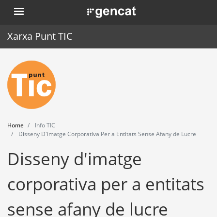
Skip
. Obre en una nova finestra.
to
main
Xarxa Punt TIC
content
Home
Punt TIC
News
Home
Info TIC
Events
Disseny D'imatge Corporativa Per a Entitats Sense Afany de Lucre
Disseny d'imatge
Training
Tools
corporativa per a entitats
sense afany de lucre