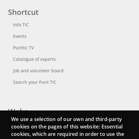
Shortcut
Info TIC
Events
Punttic TV
Catalogue of experts
Job and volunteer board
Search your Punt TIC
Webs
We use a selection of our own and third-party
Login
cookies on the pages of this website: Essential
cookies, which are required in order to use the
Mattermost Punt TIC