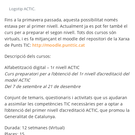
Logotip ACTIC
.
Fins a la primavera passada, aquesta possibilitat només
estava per al primer nivell. Actualment ja es pot fer també el
curs per a preparar el segon nivell. Tots dos cursos són
virtuals, i es fa mitjançant el moodle del repositori de la Xarxa
de Punts TIC:
http://moodle.punttic.cat
Descripció dels cursos:
Alfabetització digital – 1r nivell ACTIC
Curs preparatori per a l’obtenció del 1r nivell d’acreditació del
model ACTIC
Del 7 de setembre al 21 de desembre
Conjunt de temaris, qüestionaris i activitats que us ajudaran
a assimilar les competències TIC necessàries per a optar a
l’obtenció del primer nivell d’acreditació ACTIC, que promou la
Generalitat de Catalunya.
Durada: 12 setmanes (Virtual)
Places: 15