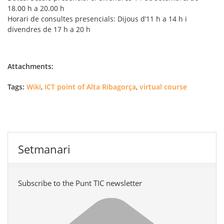
18.00 h a 20.00 h
Horari de consultes presencials: Dijous d’11 h a 14 h i
divendres de 17 h a 20 h
Attachments:
Tags:
Wiki
,
ICT point of Alta Ribagorça
,
virtual course
Setmanari
Subscribe to the Punt TIC newsletter