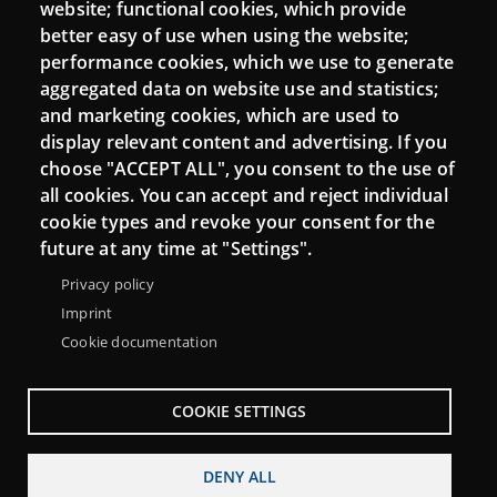
website; functional cookies, which provide
Moodle CampusLab
better easy of use when using the website;
performance cookies, which we use to generate
aggregated data on website use and statistics;
and marketing cookies, which are used to
Connect
display relevant content and advertising. If you
choose "ACCEPT ALL", you consent to the use of
Contact
all cookies. You can accept and reject individual
Newsletters
cookie types and revoke your consent for the
future at any time at "Settings".
Privacy policy
Imprint
Cookie documentation
COOKIE SETTINGS
DENY ALL