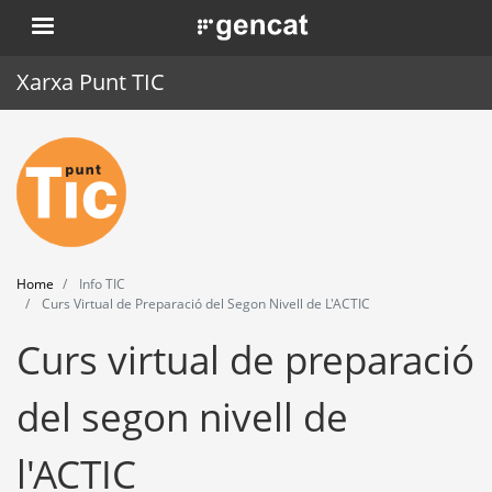
Skip
. Obre en una nova finestra.
to
main
Xarxa Punt TIC
content
Home
Punt TIC
News
Home
Info TIC
Events
Curs Virtual de Preparació del Segon Nivell de L'ACTIC
Curs virtual de preparació
Training
Tools
del segon nivell de
l'ACTIC