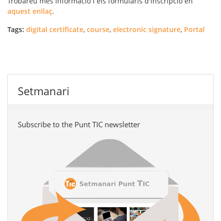
Trobareu més informació i els formularis d'inscripció en
aquest enllaç
.
Tags:
digital certificate
,
course
,
electronic signature
,
Portal
Setmanari
Subscribe to the Punt TIC newsletter