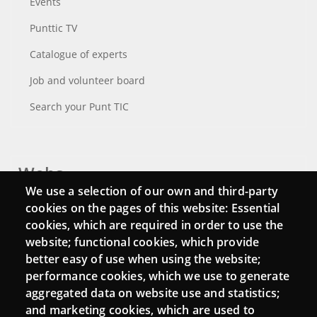
Events
Punttic TV
Catalogue of experts
Job and volunteer board
Search your Punt TIC
Webs
We use a selection of our own and third-party
Login
cookies on the pages of this website: Essential
cookies, which are required in order to use the
Mattermost Punt TIC
website; functional cookies, which provide
Moodle CampusLab
better easy of use when using the website;
performance cookies, which we use to generate
aggregated data on website use and statistics;
and marketing cookies, which are used to