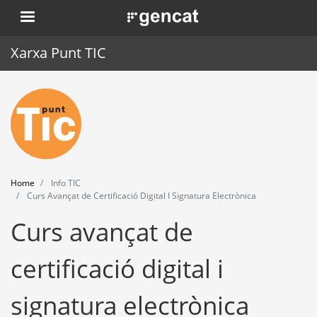
Skip
. Obre en una nova finestra.
to
main
Xarxa Punt TIC
content
Home
Punt TIC
News
Home
Info TIC
Events
Curs Avançat de Certificació Digital I Signatura Electrònica
Curs avançat de
Training
Tools
certificació digital i
signatura electrònica