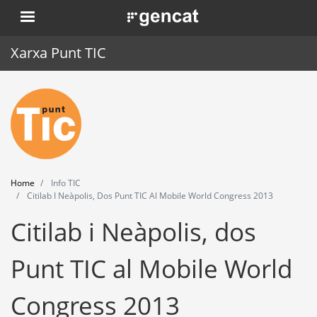
Skip
. Obre en una nova finestra.
to
main
Xarxa Punt TIC
content
Home
Punt TIC
News
Home
Info TIC
Events
Citilab I Neàpolis, Dos Punt TIC Al Mobile World Congress 2013
Citilab i Neàpolis, dos
Training
Tools
Punt TIC al Mobile World
Congress 2013