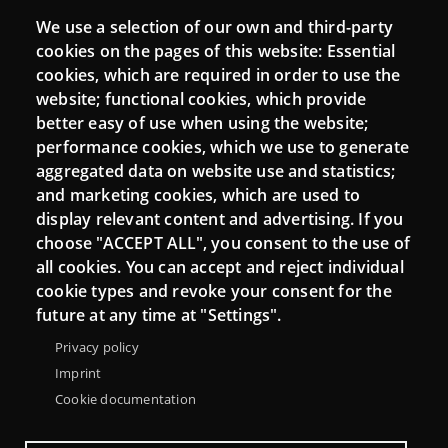
Webs
We use a selection of our own and third-party
Login
cookies on the pages of this website: Essential
cookies, which are required in order to use the
Mattermost Punt TIC
website; functional cookies, which provide
Moodle CampusLab
better easy of use when using the website;
performance cookies, which we use to generate
aggregated data on website use and statistics;
and marketing cookies, which are used to
Connect
display relevant content and advertising. If you
choose "ACCEPT ALL", you consent to the use of
Contact
all cookies. You can accept and reject individual
Newsletters
cookie types and revoke your consent for the
future at any time at "Settings".
Privacy policy
Imprint
Cookie documentation