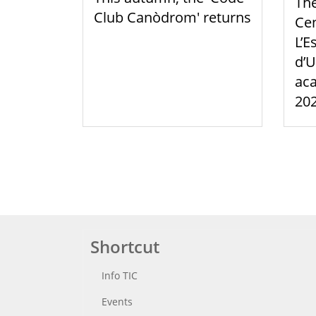
Th
Club Canòdrom' returns
Cen
L’E
d’U
aca
20
Shortcut
Info TIC
Events