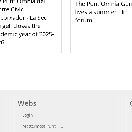
e Punt Òmnia del
The Punt Òmnia Gor
tre Cívic
lives a summer film
scorxador - La Seu
forum
rgell closes the
demic year of 2025-
26
Webs
Login
Mattermost Punt TIC