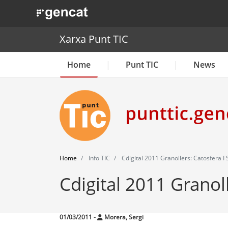
. Obre en una nova finestra.
Xarxa Punt TIC
Home
Punt TIC
News
Home
Info TIC
Cdigital 2011 Granollers: Catosfera I
Cdigital 2011 Granol
01/03/2011
-
Morera, Sergi