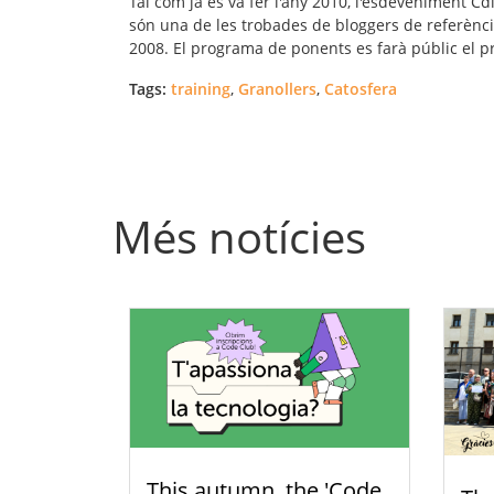
Tal com ja es va fer l'any 2010, l'esdeveniment Cd
són una de les trobades de bloggers de referència 
2008. El programa de ponents es farà públic el p
Tags:
training
,
Granollers
,
Catosfera
Més notícies
This autumn, the 'Code