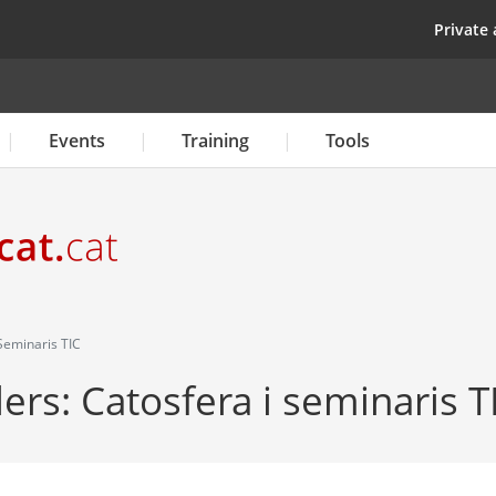
Skip
top
Private 
to
main
content
Events
Training
Tools
 Seminaris TIC
lers: Catosfera i seminaris T