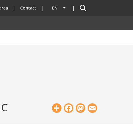
Search
area
Contact
EN
List additional actions
IC
Share
Facebook
Mastodon
Email