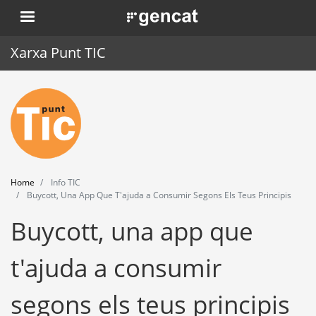
Skip
. Obre en una nova finestra.
to
main
Xarxa Punt TIC
content
Home
Punt TIC
News
Home
Info TIC
Events
Buycott, Una App Que T'ajuda a Consumir Segons Els Teus Principis
Buycott, una app que
Training
Tools
t'ajuda a consumir
segons els teus principis