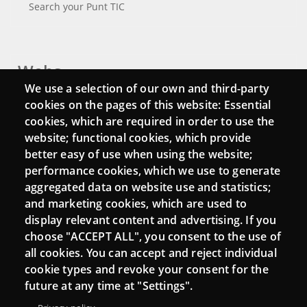
Search your Punt TIC
Webs
We use a selection of our own and third-party
Login
cookies on the pages of this website: Essential
cookies, which are required in order to use the
Mattermost Punt TIC
website; functional cookies, which provide
Moodle CampusLab
better easy of use when using the website;
performance cookies, which we use to generate
aggregated data on website use and statistics;
and marketing cookies, which are used to
Connect
display relevant content and advertising. If you
choose "ACCEPT ALL", you consent to the use of
Contact
all cookies. You can accept and reject individual
Newsletters
cookie types and revoke your consent for the
future at any time at "Settings".