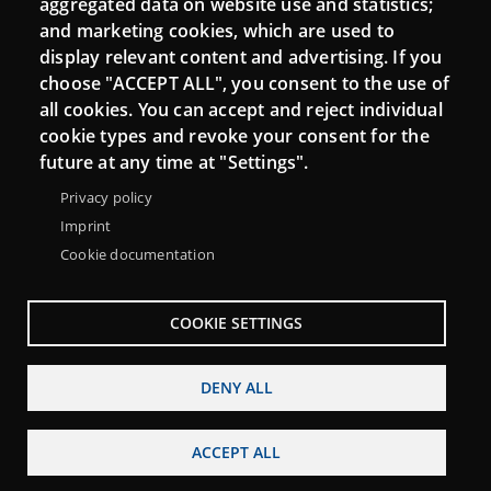
aggregated data on website use and statistics;
and marketing cookies, which are used to
Connect
display relevant content and advertising. If you
choose "ACCEPT ALL", you consent to the use of
Contact
all cookies. You can accept and reject individual
Newsletters
cookie types and revoke your consent for the
future at any time at "Settings".
Privacy policy
Imprint
Cookie documentation
COOKIE SETTINGS
DENY ALL
Menu
About Punt TIC network
Legal notice
Footer
ACCEPT ALL
Accessibility
Site map