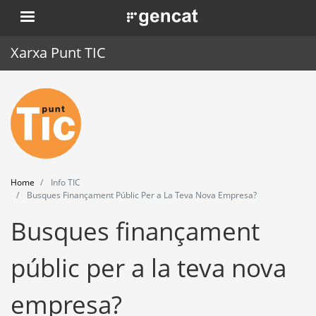
Skip
. Obre en una nova finestra.
to
main
Xarxa Punt TIC
content
Home
Punt TIC
News
Home
Info TIC
Events
Busques Finançament Públic Per a La Teva Nova Empresa?
Busques finançament
Training
Tools
públic per a la teva nova
empresa?