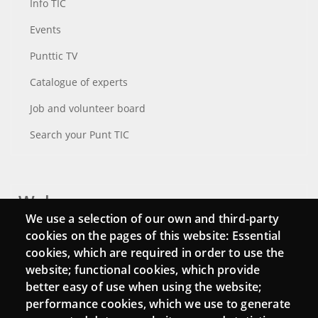
Info TIC
Events
Punttic TV
Catalogue of experts
Job and volunteer board
Search your Punt TIC
Webs
We use a selection of our own and third-party
Login
cookies on the pages of this website: Essential
cookies, which are required in order to use the
Mattermost Punt TIC
website; functional cookies, which provide
Moodle CampusLab
better easy of use when using the website;
performance cookies, which we use to generate