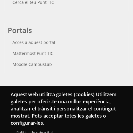
Cerca el teu Punt TIC
Portals
Accés a aquest portal
Mattermost Punt TIC
Moodle CampusLab
Connecta
Aquest web utilitza galetes (cookies) Utilitzem
galetes per oferir-te una millor experiència,
Bustia de contacte
analitzar el trànsit i personalitzar el contingut
Butlletins
mostrat. Pots acceptar totes les galetes o
configurar-les.
Política de privacitat