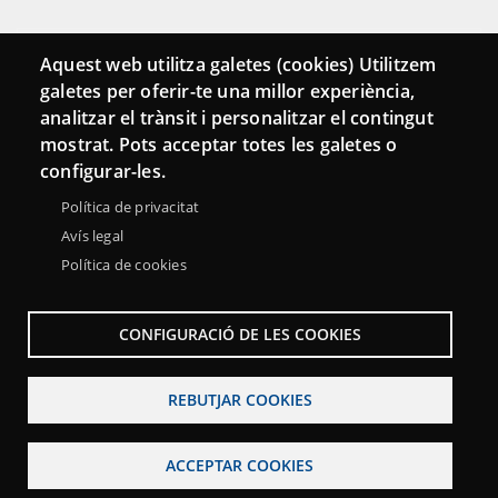
Connecta
Aquest web utilitza galetes (cookies) Utilitzem
galetes per oferir-te una millor experiència,
Bustia de contacte
analitzar el trànsit i personalitzar el contingut
Butlletins
mostrat. Pots acceptar totes les galetes o
configurar-les.
Política de privacitat
Avís legal
Política de cookies
CONFIGURACIÓ DE LES COOKIES
REBUTJAR COOKIES
Menu
Sobre la Xarxa Punttic
Avís legal
Accessibilitat
Footer
ACCEPTAR COOKIES
Mapa web