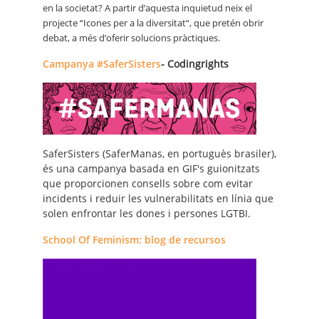
en la societat? A partir d’aquesta inquietud neix el
projecte “Icones per a la diversitat“, que pretén obrir
debat, a més d’oferir solucions pràctiques.
Campanya #SaferSisters
- Codingrights
SaferSisters (SaferManas, en portuguès brasiler),
és una campanya basada en GIF's guionitzats
que proporcionen consells sobre com evitar
incidents i reduir les vulnerabilitats en línia que
solen enfrontar les dones i persones LGTBI.
School Of Feminism: blog de recursos