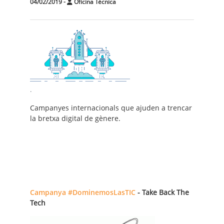
04/02/2019
-
Oficina Tècnica
.
Campanyes internacionals que ajuden a trencar
la bretxa digital de gènere.
Campanya #DominemosLasTIC
- Take Back The
Tech