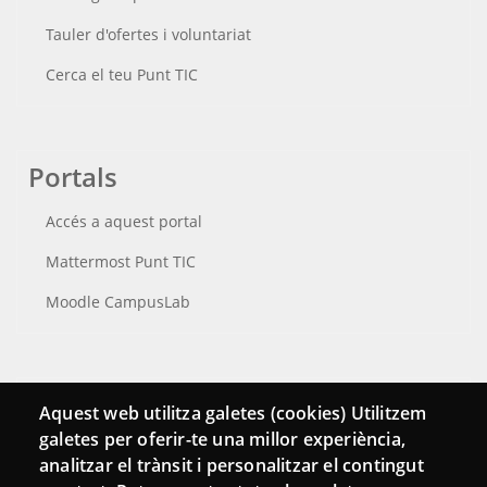
Tauler d'ofertes i voluntariat
Cerca el teu Punt TIC
Portals
Accés a aquest portal
Mattermost Punt TIC
Moodle CampusLab
Connecta
Aquest web utilitza galetes (cookies) Utilitzem
galetes per oferir-te una millor experiència,
Bustia de contacte
analitzar el trànsit i personalitzar el contingut