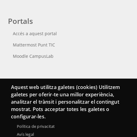
Portals
Accés a aquest portal
Mattermost Punt TIC
Moodle CampusLab
Connecta
Aquest web utilitza galetes (cookies) Utilitzem
galetes per oferir-te una millor experiència,
Bustia de contacte
analitzar el trànsit i personalitzar el contingut
Butlletins
mostrat. Pots acceptar totes les galetes o
configurar-les.
Política de privacitat
Avís legal