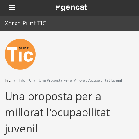
Vés
. Obre en una nova finestra.
al
contingut
Xarxa Punt TIC
Inici
Punt TIC
Actualitat
Inici
Info TIC
Una Proposta Per a Millorat L'ocupabilitat Juvenil
Agenda
Una proposta per a
Formació
millorat l'ocupabilitat
Eines
juvenil