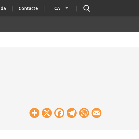
Cercador
ada
Contacte
CA
Llista les accions addicionals
Share
X
Facebook
Telegram
WhatsApp
Email