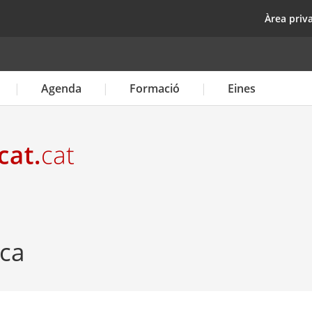
Vés
top
Àrea priv
al
contingut
Agenda
Formació
Eines
ica