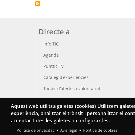
Directe a
Info TIC
Agenda
Punttic TV
Catàleg d'experiències
Tauler d'ofertes i voluntariat
Cerca el teu Punt TIC
Aquest web utilitza galetes (cookies) Utilitzem galetes
experiència, analitzar el trànsit i personalitzar el co
acceptar totes les galetes o configurar-les.
Política de privacitat
Avís legal
Política de cookies