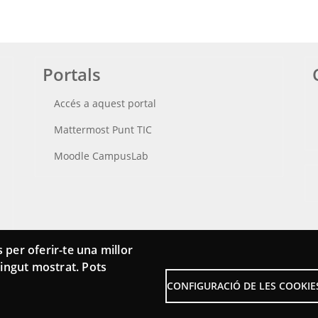
Portals
Accés a aquest portal
Mattermost Punt TIC
Moodle CampusLab
 per oferir-te una millor
ntingut mostrat. Pots
CONFIGURACIÓ DE LES COOKIE
Menu