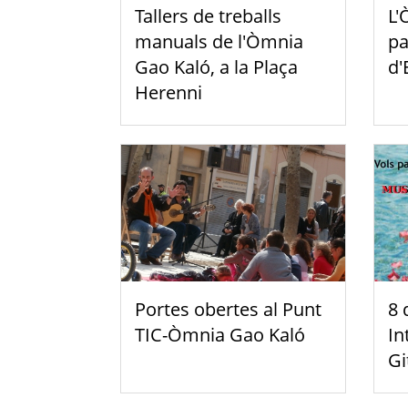
Tallers de treballs
L'
manuals de l'Òmnia
pa
Gao Kaló, a la Plaça
d'
Herenni
Portes obertes al Punt
8 
TIC-Òmnia Gao Kaló
In
Gi