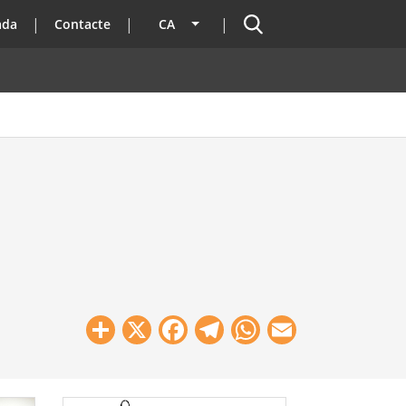
Cercador
ada
Contacte
CA
Llista les accions addicionals
Share
X
Facebook
Telegram
WhatsApp
Email