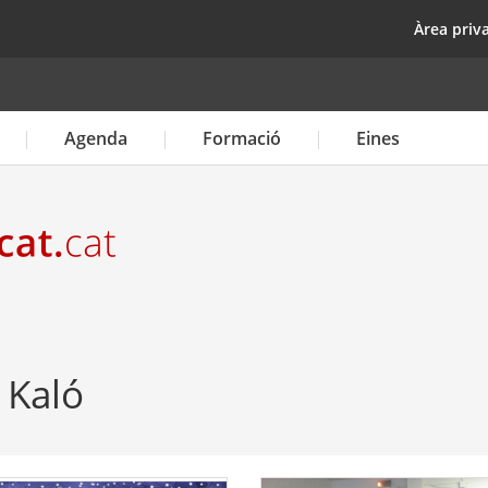
Vés
top
Àrea priv
al
contingut
Agenda
Formació
Eines
 Kaló