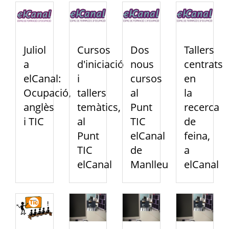
Juliol
Cursos
Dos
Tallers
a
d'iniciació
nous
centrats
elCanal:
i
cursos
en
Ocupació,
tallers
al
la
anglès
temàtics,
Punt
recerca
i TIC
al
TIC
de
Punt
elCanal
feina,
TIC
de
a
elCanal
Manlleu
elCanal