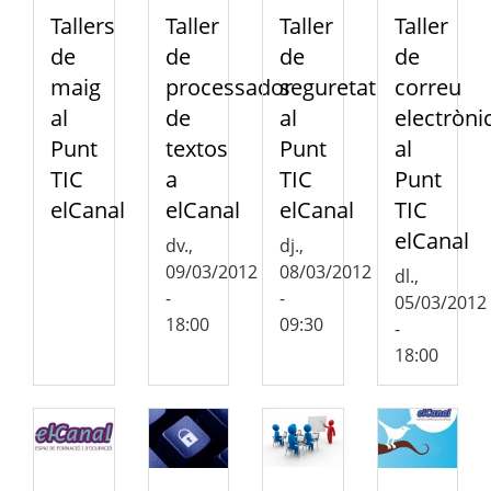
Tallers
Taller
Taller
Taller
de
de
de
de
maig
processador
seguretat
correu
al
de
al
electròni
Punt
textos
Punt
al
TIC
a
TIC
Punt
elCanal
elCanal
elCanal
TIC
elCanal
dv.,
dj.,
09/03/2012
08/03/2012
dl.,
-
-
05/03/2012
18:00
09:30
-
18:00