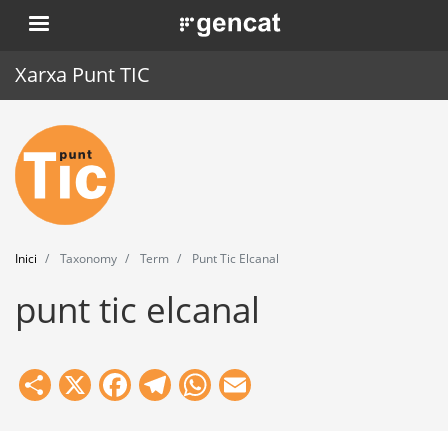
Vés
. Obre en una nova finestra.
al
contingut
Xarxa Punt TIC
Inici
Punt TIC
Actualitat
Inici
Taxonomy
Term
Punt Tic Elcanal
Agenda
punt tic elcanal
Formació
Eines
Share
X
Facebook
Telegram
WhatsApp
Email