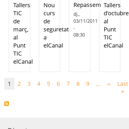
Repassem
Tallers
Nou
Tallers
TIC
curs
d'octubre
dj.,
de
de
al
03/11/2011
-
març,
seguretat
Punt
08:30
al
a
TIC
Punt
elCanal
elCanal
TIC
elCanal
Paginació
1
2
3
4
5
6
7
8
9
…
››
Pàgina
Last
següen
»
Ú
p