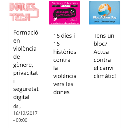
Formació
16 dies i
Tens un
en
16
bloc?
violència
històries
Actua
de
contra
contra
gènere,
la
el canvi
privacitat
violència
climàtic!
i
vers les
seguretat
dones
digital
ds.,
16/12/2017
- 09:00