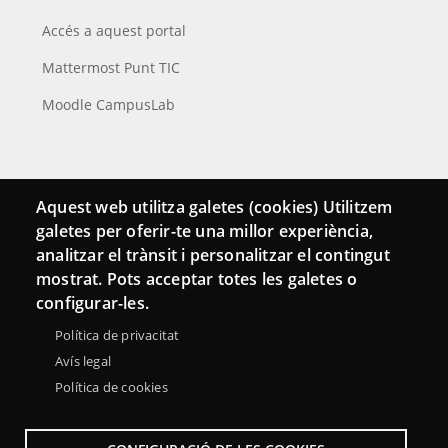
Accés a aquest portal
Mattermost Punt TIC
Moodle CampusLab
Connecta
Aquest web utilitza galetes (cookies) Utilitzem
galetes per oferir-te una millor experiència,
Bustia de contacte
analitzar el trànsit i personalitzar el contingut
Butlletins
mostrat. Pots acceptar totes les galetes o
configurar-les.
Política de privacitat
Avís legal
Política de cookies