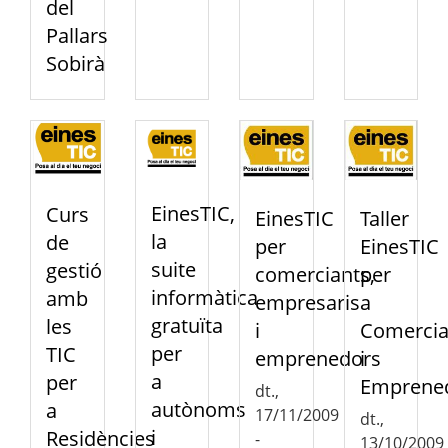
del
Pallars
Sobirà
EinesTIC,
Curs
EinesTIC
Taller
la
de
per
EinesTIC
suite
gestió
comerciants,
per
informàtica
amb
empresaris
a
gratuïta
les
i
Comercia
per
TIC
emprenedors
i
a
per
Emprene
dt.,
autònoms
a
17/11/2009
dt.,
i
Residències
-
13/10/2009