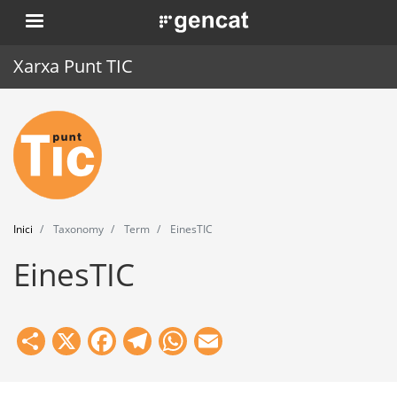
Vés
. Obre en una nova finestra.
al
contingut
Xarxa Punt TIC
Inici
Punt TIC
Actualitat
Inici
Taxonomy
Term
EinesTIC
Agenda
EinesTIC
Formació
Eines
Share
X
Facebook
Telegram
WhatsApp
Email