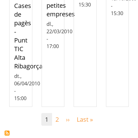
15:30
petites
Cases
-
15:30
empreses
de
pagès
dl.,
-
22/03/2010
-
Punt
17:00
TIC
Alta
Ribagorça
dt.,
06/04/2010
-
15:00
Paginació
1
2
››
Pàgina
Last »
Última
següent
pàgina