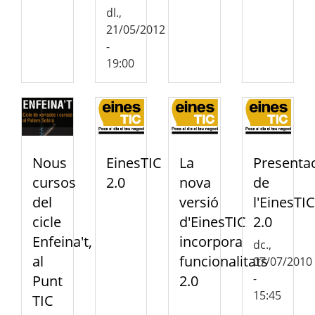
dl.,
21/05/2012
-
19:00
Nous
EinesTIC
La
Presenta
cursos
2.0
nova
de
del
versió
l'EinesTIC
cicle
d'EinesTIC
2.0
Enfeina't,
incorpora
dc.,
al
funcionalitats
07/07/2010
-
Punt
2.0
15:45
TIC