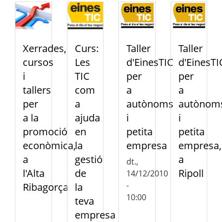
Xerrades,
Curs:
Taller
Taller
cursos
Les
d'EinesTIC
d'EinesTI
i
TIC
per
per
tallers
com
a
a
per
a
autònoms
autònom
a la
ajuda
i
i
promoció
en
petita
petita
econòmica,
la
empresa
empresa,
a
gestió
a
dt.,
l'Alta
de
Ripoll
14/12/2010
-
Ribagorça
la
10:00
teva
empresa