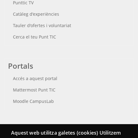
Punttic TV
Catàleg d'experiències
Tauler d'ofertes i voluntariat
Cerca el teu Punt TIC
Portals
Accés a aquest portal
Mattermost Punt TIC
Moodle CampusLab
Connecta
Aquest web utilitza galetes (cookies) Utilitzem