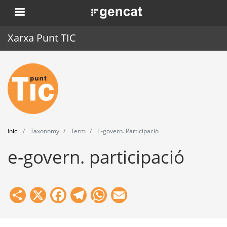
Vés
. Obre en una nova finestra.
al
contingut
Xarxa Punt TIC
Inici
Punt TIC
Actualitat
Inici
Taxonomy
Term
E-govern. Participació
Agenda
e-govern. participació
Formació
Eines
Share
X
Facebook
Telegram
WhatsApp
Email