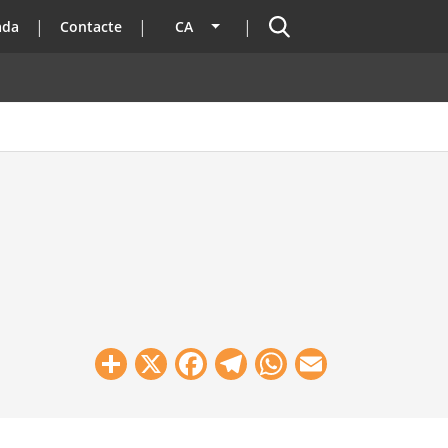
Cercador
ada
Contacte
CA
Llista les accions addicionals
Share
X
Facebook
Telegram
WhatsApp
Email