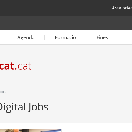
Vés
top
Àrea priv
al
contingut
Agenda
Formació
Eines
Jobs
igital Jobs