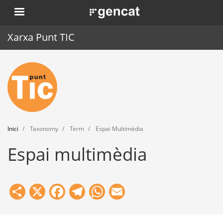
Vés
. Obre en una nova finestra.
al
contingut
Xarxa Punt TIC
Inici
Punt TIC
Actualitat
Inici
Taxonomy
Term
Espai Multimèdia
Agenda
Espai multimèdia
Formació
Eines
Share
X
Facebook
Telegram
WhatsApp
Email