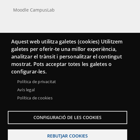
Moodle CampusLab
Connecta
Aquest web utilitza galetes (cookies) Utilitzem
galetes per oferir-te una millor experiència,
Bustia de contacte
analitzar el trànsit i personalitzar el contingut
Butlletins
mostrat. Pots acceptar totes les galetes o
configurar-les.
Política de privacitat
Avís legal
Política de cookies
CONFIGURACIÓ DE LES COOKIES
REBUTJAR COOKIES